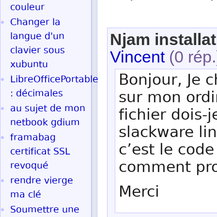
couleur
Changer la
langue d'un
Njam installa
clavier sous
Vincent
(0 rép.
xubuntu
Bonjour, Je c
LibreOfficePortable
: décimales
sur mon ordi
au sujet de mon
fichier dois-
netbook gdium
slackware li
framabag
c’est le code
certificat SSL
comment proc
revoqué
rendre vierge
Merci
ma clé
Soumettre une