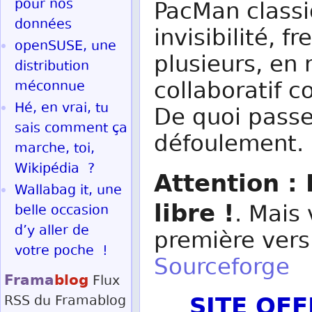
pour nos
PacMan classi
données
invisibilité, 
openSUSE, une
plusieurs, en
distribution
collaboratif c
méconnue
Hé, en vrai, tu
De quoi passe
sais comment ça
défoulement.
marche, toi,
Wikipédia ?
Attention : 
Wallabag it, une
libre !
. Mais
belle occasion
d’y aller de
première vers
votre poche !
Sourceforge
Frama
blog
Flux
SITE OF
RSS
du Framablog