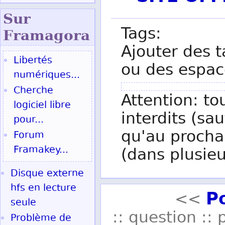
Sur
Tags:
Fram
agora
Ajouter des t
Libertés
ou des espac
numériques...
Cherche
Attention: to
logiciel libre
interdits (sau
pour...
qu'au procha
Forum
Framakey...
(dans plusieu
Disque externe
hfs en lecture
P
<<
seule
:: question :: 
Problème de