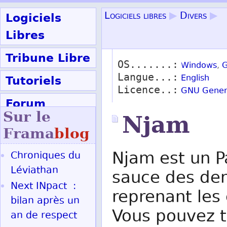
Logiciels
Logiciels libres
▶
Divers
▶
Libres
Tribune Libre
OS.......:
Windows
,
G
Langue...:
Tutoriels
English
Licence..:
GNU Genera
Forum
Sur le
Njam
Participer
Frama
blog
Njam est un P
Chroniques du
Ok
Léviathan
sauce des der
Next INpact :
reprenant les
bilan après un
Vous pouvez t
an de respect