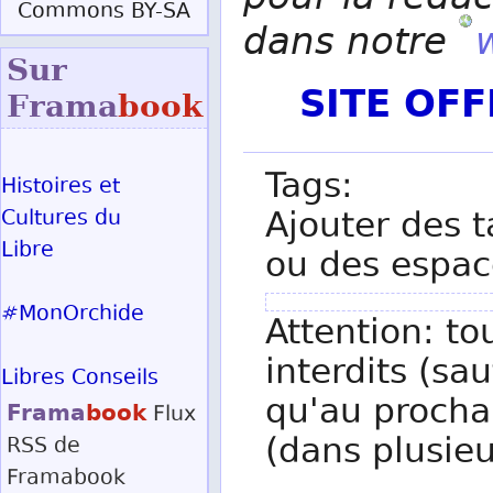
Commons BY-SA
dans notre
Sur
SITE OF
Frama
book
Tags:
Histoires et
Ajouter des t
Cultures du
Libre
ou des espac
#MonOrchide
Attention: to
interdits (sau
Libres Conseils
qu'au procha
Frama
book
Flux
(dans plusieu
RSS
de
Framabook