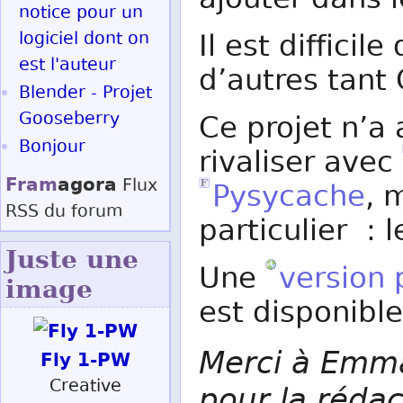
ajouter dans 
notice pour un
logiciel dont on
Il est difficil
est l'auteur
d’autres tant 
Blender - Projet
Gooseberry
Ce projet n’a
Bonjour
rivaliser avec
Fram
agora
Flux
Pysycache
, 
RSS
du forum
particulier : l
Juste une
Une
version 
image
est disponibl
Merci à Emman
Fly 1-PW
Creative
pour la rédac