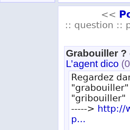
P
<<
:: question :: 
Grabouiller ? 
L’agent dico
(0
Regardez dan
"grabouiller"
"gribouiller"
----->
http:/
p...