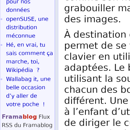
pour nos
grabouiller ma
données
des images.
openSUSE, une
distribution
À destination 
méconnue
permet de se f
Hé, en vrai, tu
sais comment ça
clavier en uti
marche, toi,
adaptées. Le 
Wikipédia ?
utilisant la so
Wallabag it, une
chacun des bo
belle occasion
d’y aller de
différent. Une
votre poche !
à l’enfant d’ut
Frama
blog
Flux
de diriger le 
RSS
du Framablog