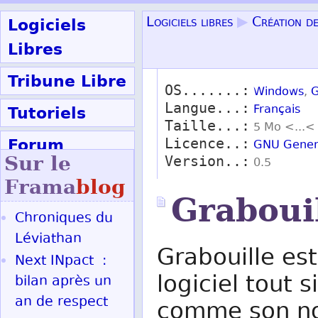
Logiciels
Logiciels libres
▶
Création de
Libres
Tribune Libre
OS.......:
Windows
,
G
Langue...:
Tutoriels
Français
Taille...:
5 Mo <...<
Forum
Licence..:
GNU Genera
Sur le
Version..:
0.5
Participer
Frama
blog
Graboui
Chroniques du
Ok
Léviathan
Grabouille est
Next INpact :
logiciel tout 
bilan après un
an de respect
comme son no