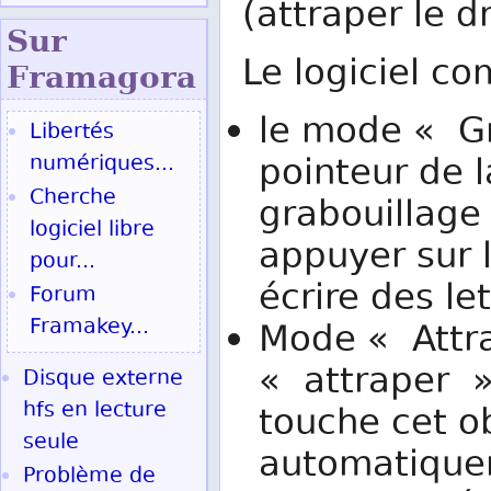
(attraper le d
Sur
Le logiciel co
Fram
agora
le mode « Gr
Libertés
numériques...
pointeur de l
Cherche
grabouillage 
logiciel libre
appuyer sur 
pour...
écrire des le
Forum
Framakey...
Mode « Attra
« attraper »
Disque externe
hfs en lecture
touche cet o
seule
automatiqueme
Problème de