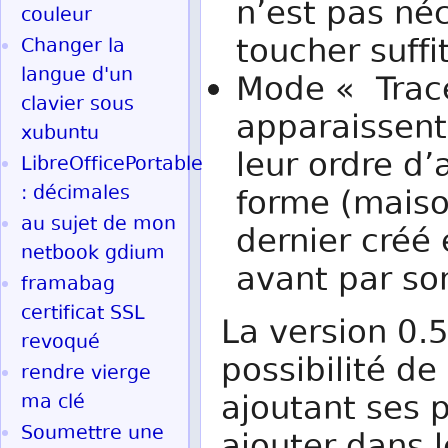
n’est pas néc
couleur
toucher suffi
Changer la
langue d'un
Mode « Trace
clavier sous
apparaissent 
xubuntu
leur ordre d’
LibreOfficePortable
: décimales
forme (maison
au sujet de mon
dernier créé 
netbook gdium
avant par so
framabag
certificat SSL
La version 0.
revoqué
possibilité de
rendre vierge
ajoutant ses 
ma clé
Soumettre une