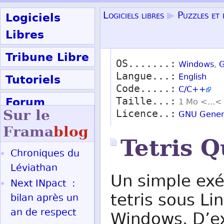
Logiciels
Logiciels libres
▶
Puzzles et 
Libres
Tribune Libre
OS.......:
Windows
,
G
Langue...:
Tutoriels
English
Code.....:
C/C++
Forum
Taille...:
1 Mo <...<
Sur le
Licence..:
GNU Genera
Participer
Frama
blog
Tetris 
Chroniques du
Ok
Léviathan
Un simple exé
Next INpact :
tetris sous L
bilan après un
an de respect
Windows. D’ex