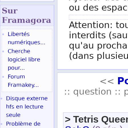
ou des espac
Sur
Fram
agora
Attention: to
interdits (sau
Libertés
numériques...
qu'au procha
Cherche
(dans plusieu
logiciel libre
pour...
P
Forum
<<
Framakey...
:: question :: 
Disque externe
hfs en lecture
seule
> Tetris Quee
Problème de