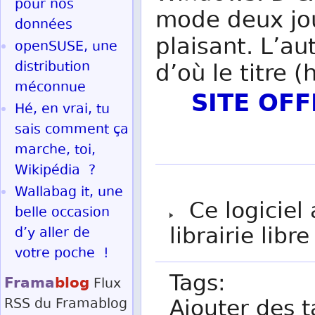
pour nos
mode deux jou
données
plaisant. L’a
openSUSE, une
distribution
d’où le titre 
méconnue
SITE OF
Hé, en vrai, tu
sais comment ça
marche, toi,
Wikipédia ?
Wallabag it, une
Ce logiciel 
belle occasion
librairie libr
d’y aller de
votre poche !
Tags:
Frama
blog
Flux
Ajouter des t
RSS
du Framablog