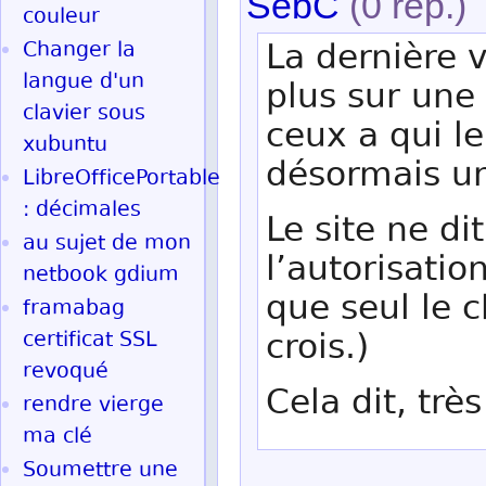
SebC
(0 rép.)
couleur
La dernière 
Changer la
langue d'un
plus sur une
clavier sous
ceux a qui le
xubuntu
désormais u
LibreOfficePortable
: décimales
Le site ne d
au sujet de mon
l’autorisatio
netbook gdium
que seul le c
framabag
crois.)
certificat SSL
revoqué
Cela dit, trè
rendre vierge
ma clé
Soumettre une