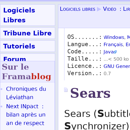
Logiciels
Logiciels libres
▶
Vidéo : Lir
Libres
Tribune Libre
OS.......:
Windows
,
M
Langue...:
Tutoriels
Français
,
E
Code.....:
Java
Forum
Taille...:
...< 500 ko
Sur le
Licence..:
GNU Genera
Participer
Version..:
0.7
Frama
blog
Chroniques du
Sears
Ok
Léviathan
Next INpact :
S
Sears (
ubtit
bilan après un
S
an de respect
ynchronizer)