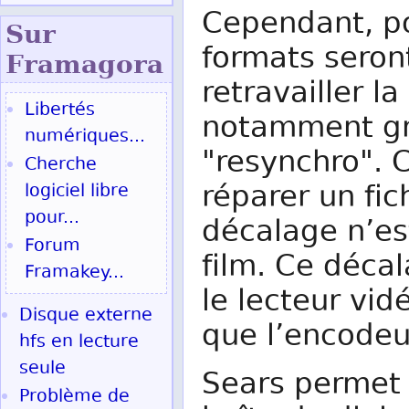
Cependant, po
Sur
formats seron
Fram
agora
retravailler l
Libertés
notamment grâ
numériques...
"resynchro". 
Cherche
réparer un fic
logiciel libre
pour...
décalage n’es
Forum
film. Ce déca
Framakey...
le lecteur vi
Disque externe
que l’encodeu
hfs en lecture
seule
Sears permet 
Problème de