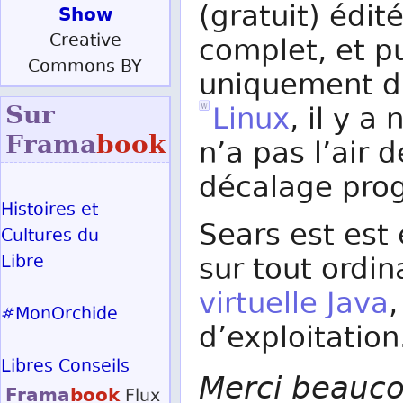
(gratuit) édité
Show
Creative
complet, et p
Commons BY
uniquement d
Sur
Linux
, il y 
Frama
book
n’a pas l’air 
décalage prog
Histoires et
Sears est est 
Cultures du
Libre
sur tout ordi
virtuelle Java
,
#MonOrchide
d’exploitation
Libres Conseils
Merci beauco
Frama
book
Flux