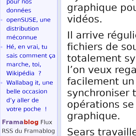
pour nos
graphique pou
données
vidéos.
openSUSE, une
distribution
Il arrive régu
méconnue
fichiers de so
Hé, en vrai, tu
sais comment ça
totalement sy
marche, toi,
l’on veux reg
Wikipédia ?
facilement un 
Wallabag it, une
synchroniser t
belle occasion
d’y aller de
opérations se 
votre poche !
graphique.
Frama
blog
Flux
Sears travaill
RSS
du Framablog