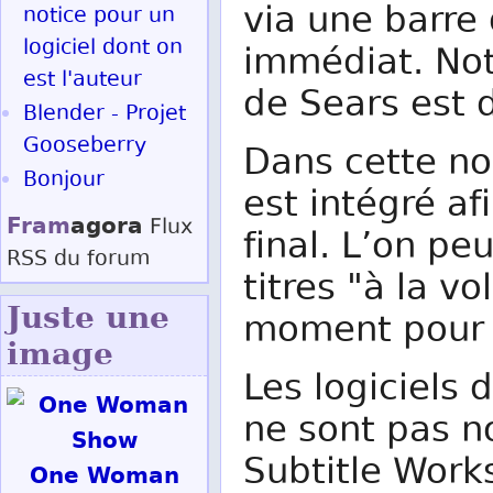
via une barre 
notice pour un
logiciel dont on
immédiat. Not
est l'auteur
de Sears est 
Blender - Projet
Gooseberry
Dans cette no
Bonjour
est intégré af
Fram
agora
Flux
final. L’on pe
RSS
du forum
titres "à la v
Juste une
moment pour l
image
Les logiciels 
ne sont pas n
Subtitle Work
One Woman