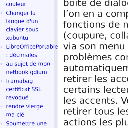
boîte de dial
couleur
l’on en a comp
Changer la
langue d'un
fonctions de m
clavier sous
(coupure, col
xubuntu
via son menu 
LibreOfficePortable
problèmes com
: décimales
au sujet de mon
automatiquem
netbook gdium
retirer les ac
framabag
certains lecte
certificat SSL
revoqué
les accents. 
rendre vierge
retirer tous l
ma clé
actions les pl
Soumettre une