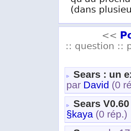
qu'au procha
(dans plusieu
P
<<
:: question :: 
Sears : un 
par
David
(0 r
Sears V0.60
§kaya
(0 rép.)