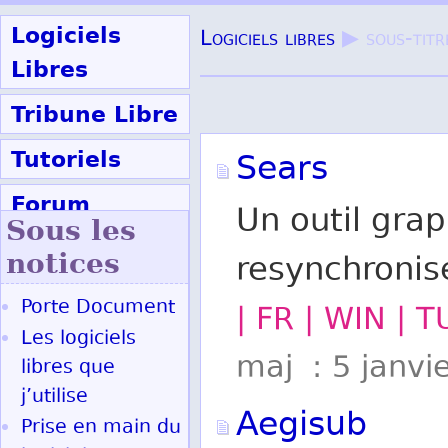
Logiciels
Logiciels libres
▶ sous-titr
Libres
Tribune Libre
Tutoriels
Sears
Forum
Un outil grap
Sous les
Participer
notices
resynchronise
Porte Document
| FR | WIN | 
Ok
Les logiciels
maj : 5 janvi
libres que
j’utilise
Aegisub
Prise en main du