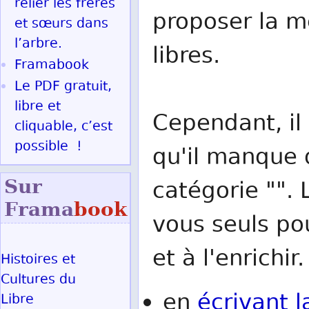
relier les frères
proposer la me
et sœurs dans
l’arbre.
libres.
Framabook
Le PDF gratuit,
libre et
Cependant, il 
cliquable, c’est
possible !
qu'il manque d
Sur
catégorie "". 
Frama
book
vous seuls po
et à l'enrichir.
Histoires et
Cultures du
en
écrivant l
Libre