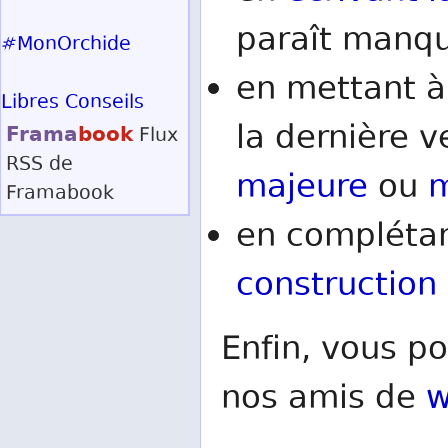
paraît manqu
#MonOrchide
en mettant à
Libres Conseils
la dernière v
Frama
book
Flux
RSS
de
majeure
ou
m
Framabook
en complétan
construction
Enfin, vous po
nos amis de
w