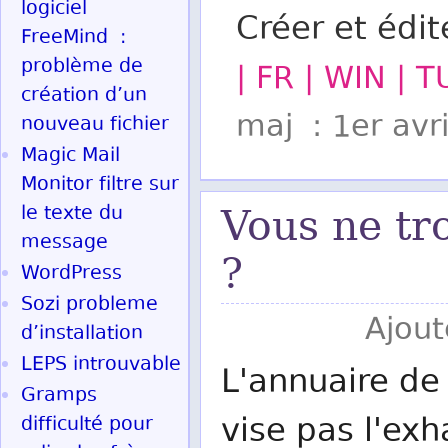
logiciel
Créer et édit
FreeMind :
problème de
| FR | WIN | 
création d’un
maj : 1er avr
nouveau fichier
Magic Mail
Monitor filtre sur
le texte du
Vous ne tr
message
?
WordPress
Sozi probleme
Ajout
d’installation
LEPS introuvable
L'annuaire de 
Gramps
vise pas l'exh
difficulté pour