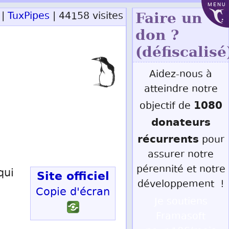
MENU
 |
TuxPipes
| 44158 visites
Faire un
don ?
(défiscalisé
Aidez-nous à
atteindre notre
1080
objectif de
donateurs
récurrents
pour
assurer notre
pérennité et notre
qui
Site officiel
développement !
Copie d'écran
Je soutiens
Framasoft