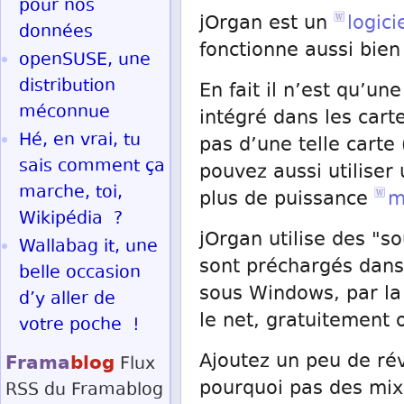
pour nos
jOrgan est un
logici
données
fonctionne aussi bie
openSUSE, une
distribution
En fait il n’est qu’un
méconnue
intégré dans les cart
Hé, en vrai, tu
pas d’une telle carte
sais comment ça
pouvez aussi utiliser
marche, toi,
plus de puissance
m
Wikipédia ?
jOrgan utilise des "s
Wallabag it, une
sont préchargés dans 
belle occasion
sous Windows, par la
d’y aller de
le net, gratuitemen
votre poche !
Frama
blog
Ajoutez un peu de rév
Flux
pourquoi pas des mix
RSS
du Framablog