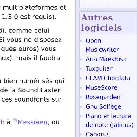
pour 10€/mois
c multiplateformes et
Autres
 1.5.0 est requis).
logiciels
i, comme celui
 Si vous ne disposez
Open
elques euros) vous
Musicwriter
ux), mais il faudra
Aria Maestosa
Tuxguitar
CLAM Chordata
u bien numérisés qui
MuseScore
 de la SoundBlaster
Rosegarden
 ces soundfonts sur
Gnu Solfège
Piano et lecture
ch
à
Messiaen
, ou
de note (Jalmus)
Canorus