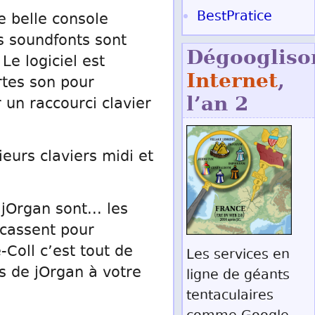
BestPratice
e belle console
 soundfonts sont
Dégoogliso
e logiciel est
Internet
,
rtes son pour
l’an 2
 un raccourci clavier
eurs claviers midi et
jOrgan sont... les
rcassent pour
Coll c’est tout de
Les services en
s de jOrgan à votre
ligne de géants
tentaculaires