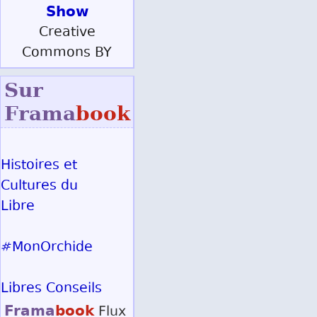
Show
Creative
Commons BY
Sur
Frama
book
Histoires et
Cultures du
Libre
#MonOrchide
Libres Conseils
Frama
book
Flux