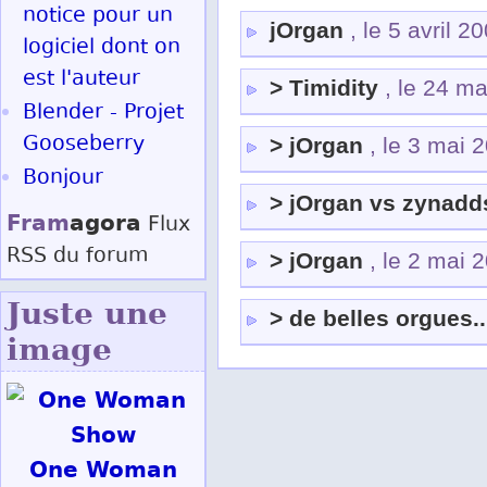
notice pour un
jOrgan
, le 5 avril 2
logiciel dont on
est l'auteur
> Timidity
, le 24 m
Blender - Projet
Gooseberry
> jOrgan
, le 3 mai 
Bonjour
> jOrgan vs zynadd
Fram
agora
Flux
RSS
du forum
> jOrgan
, le 2 mai 
Juste une
> de belles orgues..
image
One Woman