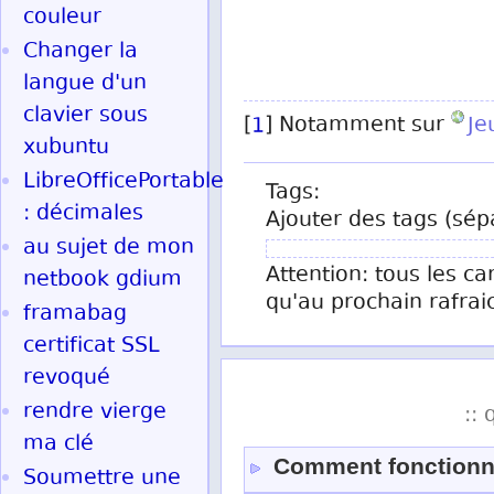
couleur
Changer la
langue d'un
clavier sous
[
1
] Notamment sur
Je
xubuntu
LibreOfficePortable
Tags:
: décimales
Ajouter des tags (sép
au sujet de mon
Attention: tous les ca
netbook gdium
qu'au prochain rafrai
framabag
certificat SSL
revoqué
rendre vierge
:: 
ma clé
Comment fonctionn
Soumettre une