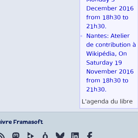
Monday 5
December 2016
from 18h30 to
21h30.
Nantes: Atelier
de contribution à
Wikipédia, On
Saturday 19
November 2016
from 18h30 to
21h30.
L'agenda du libre
uivre Framasoft
Flux RSS
Mastodon
PeerTube
Mobilizon
Bluesky
LinkedIn
Facebook