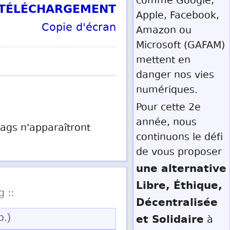
comme Google,
T TÉLÉCHARGEMENT
Apple, Facebook,
Copie d'écran
Amazon ou
Microsoft (GAFAM)
mettent en
danger nos vies
numériques.
Pour cette 2e
année, nous
 tags n'apparaîtront
continuons le défi
de vous proposer
une alternative
Libre, Éthique,
g ::
Décentralisée
p.)
et Solidaire
à