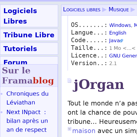
Logiciels
Logiciels libres
▶
Musique
▶
Libres
OS.......:
Windows
,
M
Langue...:
Tribune Libre
English
Code.....:
Java
Tutoriels
Taille...:
1 Mo <...<
Licence..:
GNU Genera
Forum
Version..:
2.1
Sur le
Participer
Frama
blog
jOrgan
Chroniques du
Ok
Léviathan
Tout le monde n’a pa
Next INpact :
ont la chance de pouv
bilan après un
tribune... Heureuseme
an de respect
maison
avec un sim