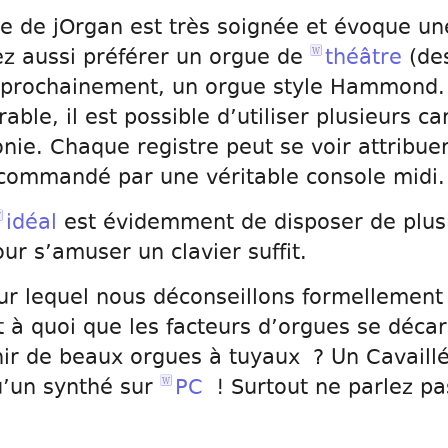
 de jOrgan est très soignée et évoque un
ez aussi préférer un orgue de
théâtre
(des
u prochainement, un orgue style Hammond. L
ble, il est possible d’utiliser plusieurs ca
ie. Chaque registre peut se voir attribuer
 commandé par une véritable console midi.
idéal
est évidemment de disposer de plusi
ur s’amuser un clavier suffit.
ur lequel nous déconseillons formellement 
rt à quoi que les facteurs d’orgues se déca
nir de beaux orgues à tuyaux ? Un Cavaillé-
’un synthé sur
PC
! Surtout ne parlez pa