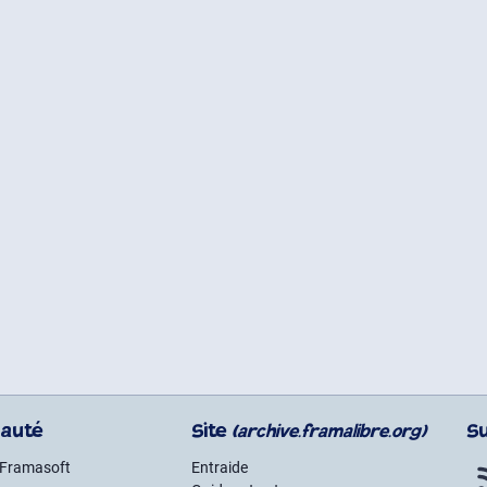
auté
Site
S
(archive.framalibre.org)
 Framasoft
Entraide