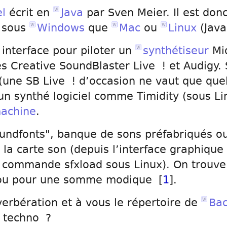
el
écrit en
Java
par Sven Meier. Il est don
n sous
Windows
que
Mac
ou
Linux
(Java
e interface pour piloter un
synthétiseur
Mid
es Creative SoundBlaster Live ! et Audigy.
 (une SB Live ! d’occasion ne vaut que qu
 un synthé logiciel comme Timidity (sous Lin
achine
.
oundfonts", banque de sons préfabriqués o
la carte son (depuis l’interface graphique
 commande sfxload sous Linux). On trouve
t ou pour une somme modique [
1
].
erbération et à vous le répertoire de
Ba
 techno ?