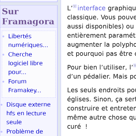
L’
interface
graphique
Sur
classique. Vous pouv
Fram
agora
aussi disponibles) o
entièrement paramétra
Libertés
augmenter la polyphon
numériques...
et pourquoi pas être
Cherche
logiciel libre
Pour bien l’utiliser, l’
pour...
d’un pédalier. Mais po
Forum
Les seuls endroits po
Framakey...
églises. Sinon, ça se
Disque externe
construire et entrete
hfs en lecture
même autre chose qu
seule
curé !
Problème de