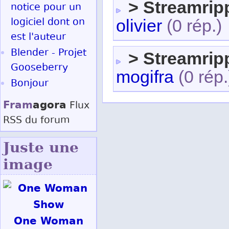
> Streamrip
notice pour un
logiciel dont on
olivier
(0 rép.)
est l'auteur
Blender - Projet
> Streamrip
Gooseberry
mogifra
(0 rép.
Bonjour
Fram
agora
Flux
RSS
du forum
Juste une
image
One Woman