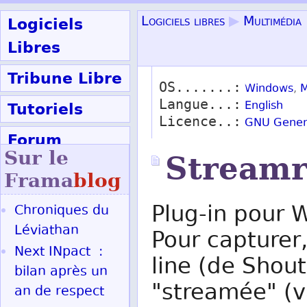
Logiciels
Logiciels libres
▶
Multimédia
Libres
Tribune Libre
OS.......:
Windows
,
M
Langue...:
Tutoriels
English
Licence..:
GNU Genera
Forum
Sur le
Streamr
Participer
Frama
blog
Plug-in pour 
Chroniques du
Ok
Léviathan
Pour capturer,
Next INpact :
line (de Shou
bilan après un
"streamée" (v
an de respect