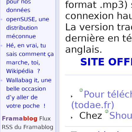
pour nos
format .mp3) s
données
connexion hau
openSUSE, une
La version tra
distribution
dernière en t
méconnue
Hé, en vrai, tu
anglais.
sais comment ça
SITE OF
marche, toi,
Wikipédia ?
Wallabag it, une
belle occasion
Pour téléc
d’y aller de
(todae.fr)
votre poche !
Chez
Shou
Frama
blog
Flux
RSS
du Framablog