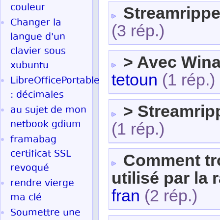
couleur
Streamrippe
Changer la
(3 rép.)
langue d'un
clavier sous
> Avec Win
xubuntu
tetoun
(1 rép.)
LibreOfficePortable
: décimales
> Streamrip
au sujet de mon
netbook gdium
(1 rép.)
framabag
certificat SSL
Comment trou
revoqué
utilisé par la 
rendre vierge
fran
(2 rép.)
ma clé
Soumettre une