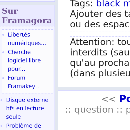
Tags:
black
m
Sur
Ajouter des t
Fram
agora
ou des espac
Libertés
Attention: to
numériques...
interdits (sau
Cherche
logiciel libre
qu'au procha
pour...
(dans plusieu
Forum
Framakey...
P
<<
Disque externe
:: question :: 
hfs en lecture
seule
Problème de