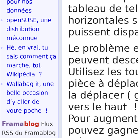
pour nos
tableau de tel
données
horizontales s
openSUSE, une
distribution
puissent dispa
méconnue
Le problème e
Hé, en vrai, tu
sais comment ça
peuvent desc
marche, toi,
Utilisez les t
Wikipédia ?
pièce à déplac
Wallabag it, une
la déplacer ( 
belle occasion
d’y aller de
vers le haut !
votre poche !
Pour augmente
Frama
blog
Flux
pouvez gagne
RSS
du Framablog