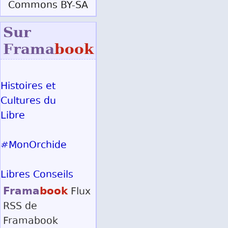
Commons BY-SA
Sur
Frama
book
Histoires et
Cultures du
Libre
#MonOrchide
Libres Conseils
Frama
book
Flux
RSS
de
Framabook