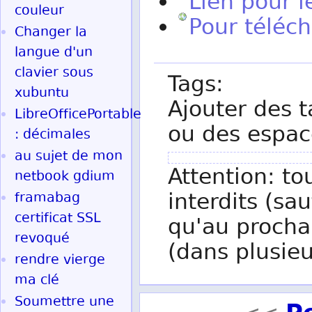
Lien pour l
couleur
Pour téléc
Changer la
langue d'un
clavier sous
Tags:
xubuntu
Ajouter des t
LibreOfficePortable
ou des espac
: décimales
au sujet de mon
Attention: to
netbook gdium
interdits (sau
framabag
certificat SSL
qu'au procha
revoqué
(dans plusieu
rendre vierge
ma clé
Soumettre une