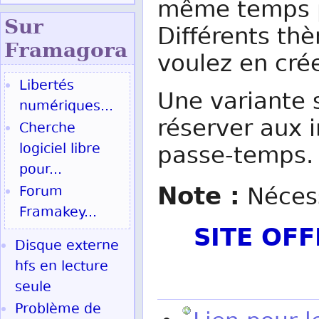
même temps pl
Sur
Différents thè
Fram
agora
voulez en crée
Libertés
Une variante 
numériques...
réserver aux 
Cherche
logiciel libre
passe-temps.
pour...
Note :
Nécess
Forum
Framakey...
SITE OF
Disque externe
hfs en lecture
seule
Problème de