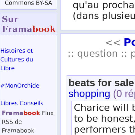
qu'au procha
Commons BY-SA
(dans plusieu
Sur
Frama
book
P
<<
Histoires et
:: question :: 
Cultures du
Libre
beats for sale
#MonOrchide
shopping
(0 ré
Libres Conseils
Charice will 
Frama
book
Flux
to be honest
RSS
de
performers t
Framabook