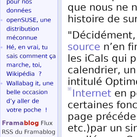
pour nos
que nous ne n
données
histoire de su
openSUSE, une
distribution
"Décidément, 
méconnue
source
n’en fi
Hé, en vrai, tu
les iCals qui
sais comment ça
marche, toi,
calendrier, u
Wikipédia ?
intitulé Optim
Wallabag it, une
Internet
en p
belle occasion
d’y aller de
certaines fon
votre poche !
page précéden
Frama
blog
Flux
etc.)par un s
RSS
du Framablog