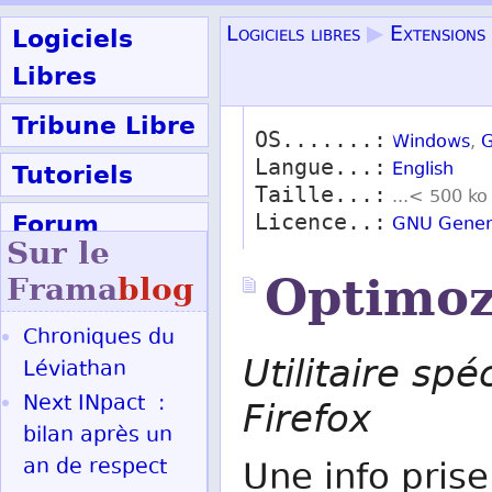
Logiciels
Logiciels libres
▶
Extensions
Libres
Tribune Libre
OS.......:
Windows
,
G
Langue...:
Tutoriels
English
Taille...:
...< 500 ko
Forum
Licence..:
GNU Genera
Sur le
Participer
Optimo
Frama
blog
Chroniques du
Ok
Utilitaire spé
Léviathan
Next INpact :
Firefox
bilan après un
an de respect
Une info pris