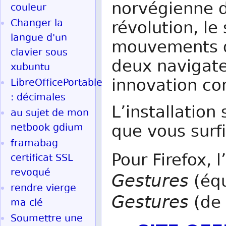
norvégienne 
couleur
Changer la
révolution, l
langue d'un
mouvements d
clavier sous
deux navigate
xubuntu
innovation co
LibreOfficePortable
: décimales
L’installatio
au sujet de mon
que vous surfi
netbook gdium
framabag
Pour Firefox, 
certificat SSL
revoqué
Gestures
(équ
rendre vierge
Gestures
(de 
ma clé
Soumettre une