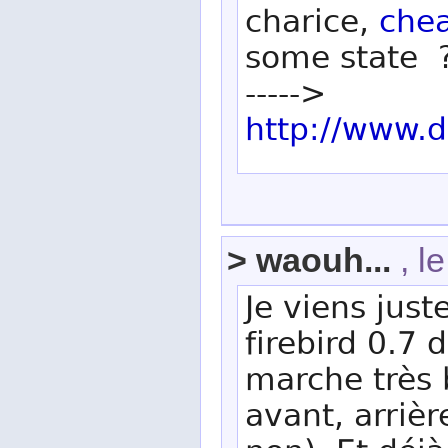
charice,
che
some state 
----->
http://www.
> waouh...
, l
Je viens just
firebird 0.7 
marche très 
avant, arrièr