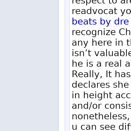
respect to a
readvocat yo
beats by dre
recognize Ch
any here in 
isn’t valuabl
he is a real 
Really, It has
declares she 
in height ac
and/or consis
nonetheless, 
u can see dif