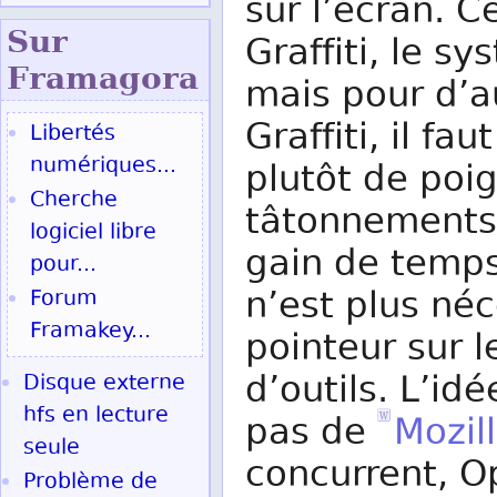
sur l’écran. 
Sur
Graffiti, le s
Fram
agora
mais pour d’a
Graffiti, il f
Libertés
numériques...
plutôt de poi
Cherche
tâtonnements, 
logiciel libre
gain de temps
pour...
n’est plus né
Forum
Framakey...
pointeur sur l
d’outils. L’id
Disque externe
hfs en lecture
pas de
Mozil
seule
concurrent, Op
Problème de