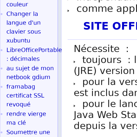
couleur
comme appl
Changer la
SITE OF
langue d'un
clavier sous
xubuntu
Nécessite :
LibreOfficePortable
toujours : 
: décimales
au sujet de mon
(JRE) version
netbook gdium
pour la vers
framabag
est inclus da
certificat SSL
pour le lan
revoqué
Java Web Star
rendre vierge
ma clé
depuis la ver
Soumettre une