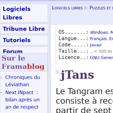
Logiciels
Logiciels libres
▶
Puzzles et 
Libres
Tribune Libre
OS.......:
Windows
,
M
Langue...:
Tutoriels
Français
,
E
Code.....:
Java
Forum
Taille...:
...< 500 ko
Sur le
Licence..:
GNU Genera
Participer
Frama
blog
jTans
Chroniques du
Ok
Léviathan
Le Tangram es
Next INpact :
consiste à re
bilan après un
an de respect
partir de sep