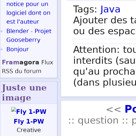
notice pour un
Tags:
Java
logiciel dont on
Ajouter des t
est l'auteur
ou des espac
Blender - Projet
Gooseberry
Attention: to
Bonjour
interdits (sau
Fram
agora
Flux
qu'au procha
RSS
du forum
(dans plusieu
Juste une
image
P
<<
:: question :: 
Fly 1-PW
Creative