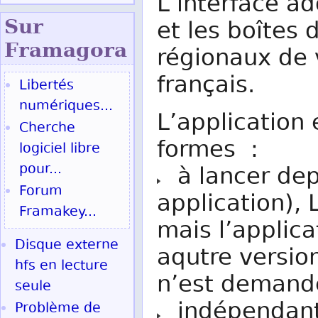
L’interface a
Sur
et les boîtes 
Fram
agora
régionaux de 
français.
Libertés
numériques...
L’application 
Cherche
formes :
logiciel libre
pour...
à lancer dep
Forum
application), 
Framakey...
mais l’applica
Disque externe
aqutre version
hfs en lecture
n’est demand
seule
indépendant
Problème de