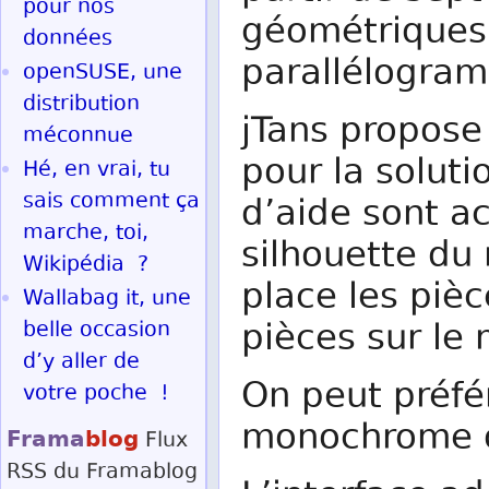
pour nos
géométriques, 
données
parallélogra
openSUSE, une
distribution
jTans propose
méconnue
pour la solut
Hé, en vrai, tu
sais comment ça
d’aide sont ac
marche, toi,
silhouette du 
Wikipédia ?
place les pièc
Wallabag it, une
pièces sur le
belle occasion
d’y aller de
On peut préfér
votre poche !
monochrome ou
Frama
blog
Flux
RSS
du Framablog