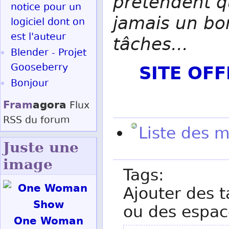
prétendent q
notice pour un
jamais un bo
logiciel dont on
est l'auteur
tâches...
Blender - Projet
SITE OF
Gooseberry
Bonjour
Fram
agora
Flux
RSS
du forum
Liste des 
Juste une
image
Tags:
Ajouter des t
ou des espac
One Woman