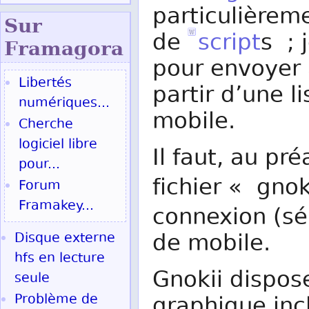
particulièreme
Sur
de
script
s ; 
Fram
agora
pour envoyer
Libertés
partir d’une li
numériques...
mobile.
Cherche
logiciel libre
Il faut, au pr
pour...
fichier « gnok
Forum
Framakey...
connexion (sér
de mobile.
Disque externe
hfs en lecture
Gnokii dispos
seule
Problème de
graphique inc