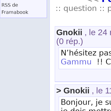
<<
RSS
de
:: question :: 
Framabook
Gnokii
, le 24
(0 rép.)
N’hésitez pas
Gammu
!! C
> Gnokii
, le 
Bonjour, je s