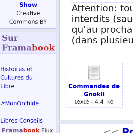
Show
Attention: to
Creative
interdits (sau
Commons BY
qu'au procha
Sur
(dans plusieu
Frama
book
Histoires et
Cultures du
Commandes de
Libre
Gnokii
texte - 4,4 ko
#MonOrchide
Libres Conseils
P
Frama
book
Flux