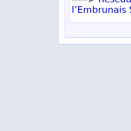
----->
Réseau
l’Embrunais 