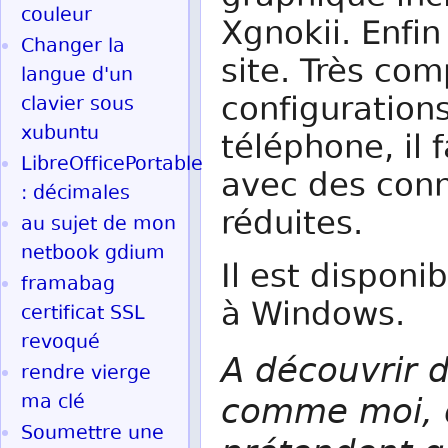
couleur
Xgnokii. Enfi
Changer la
site. Très co
langue d'un
configuration
clavier sous
xubuntu
téléphone, il 
LibreOfficePortable
avec des conn
: décimales
réduites.
au sujet de mon
netbook gdium
Il est disponi
framabag
à Windows.
certificat SSL
revoqué
A découvrir d
rendre vierge
comme moi, d
ma clé
Soumettre une