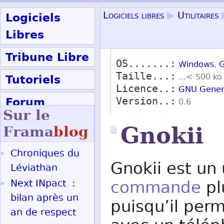
Logiciels
Logiciels libres
▶
Utilitaires
Libres
Tribune Libre
OS.......:
Windows
,
G
Taille...:
Tutoriels
...< 500 ko
Licence..:
GNU Genera
Forum
Version..:
0.6
Sur le
Participer
Gnokii
Frama
blog
Chroniques du
Ok
Gnokii est un 
Léviathan
Next INpact :
commande
pl
bilan après un
puisqu’il pe
an de respect