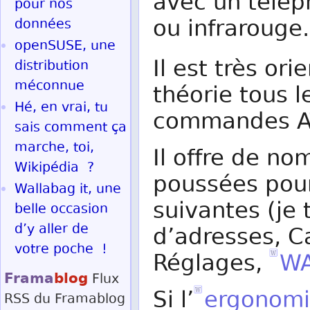
avec un télép
pour nos
ou infrarouge.
données
openSUSE, une
Il est très ori
distribution
méconnue
théorie tous l
Hé, en vrai, tu
commandes A
sais comment ça
marche, toi,
Il offre de 
Wikipédia ?
poussées pour
Wallabag it, une
suivantes (je 
belle occasion
d’y aller de
d’adresses, Ca
votre poche !
Réglages,
W
Frama
blog
Flux
Si l’
ergonom
RSS
du Framablog