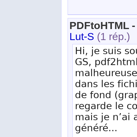
PDFtoHTML - 
Lut-S
(1 rép.)
Hi, je suis so
GS, pdf2html
malheureusem
dans les fic
de fond (gra
regarde le c
mais je n’ai 
généré...