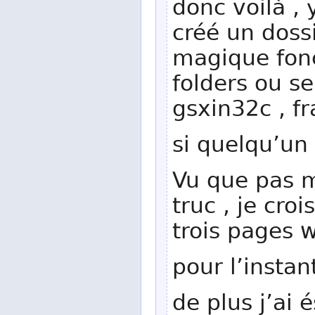
donc voilà , 
créé un dossi
magique fonc
folders ou se
gsxin32c , f
si quelqu’un 
Vu que pas m
truc , je cro
trois pages w
pour l’insta
de plus j’ai 