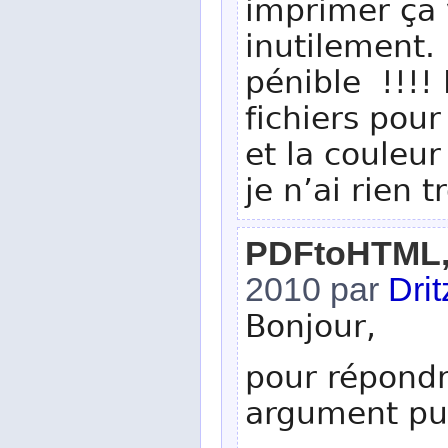
imprimer ça 
inutilement. P
pénible !!!!
fichiers pour
et la couleur
je n’ai rien 
PDFtoHTML, q
2010 par
Drit
Bonjour,
pour répondr
argument pu