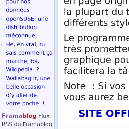
en page origin
pour nos
la plupart du
données
openSUSE, une
différents sty
distribution
méconnue
Le programme 
Hé, en vrai, tu
très prometteu
sais comment ça
graphique po
marche, toi,
facilitera la 
Wikipédia ?
Wallabag it, une
Note : Si vos
belle occasion
vous aurez be
d’y aller de
votre poche !
SITE OF
Frama
blog
Flux
RSS
du Framablog