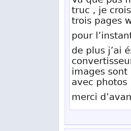
Vu que pas m
truc , je cro
trois pages w
pour l’insta
de plus j’ai 
convertisseur
images sont i
avec photos 
merci d’ava