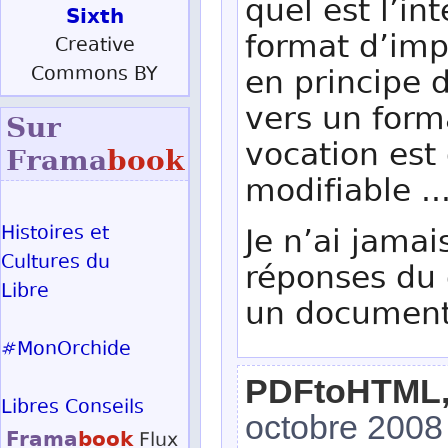
quel est l’in
Sixth
format d’imp
Creative
Commons BY
en principe 
vers un form
Sur
vocation est 
Frama
book
modifiable .
Histoires et
Je n’ai jamai
Cultures du
réponses du 
Libre
un document 
#MonOrchide
PDFtoHTML, q
Libres Conseils
octobre 2008
Frama
book
Flux