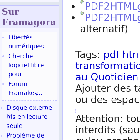
PDF2HTML
Sur
PDF2HTMLg
Fram
agora
alternatif)
Libertés
numériques...
Tags:
pdf
htm
Cherche
transformati
logiciel libre
pour...
au
Quotidien
Forum
Ajouter des t
Framakey...
ou des espac
Disque externe
Attention: to
hfs en lecture
seule
interdits (sau
Problème de