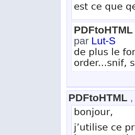
est ce que q
PDFtoHTML -
par
Lut-S
de plus le f
order...snif, 
PDFtoHTML
,
bonjour,
j’utilise ce