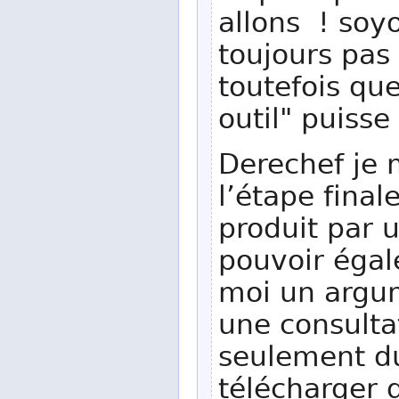
allons ! soyo
toujours pas
toutefois qu
outil" puiss
Derechef je 
l’étape final
produit par un
pouvoir égal
moi un argu
une consulta
seulement du
télécharger d