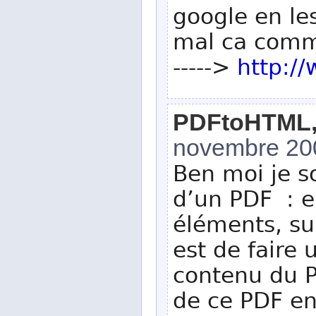
google en le
mal ca comme
----->
http:/
PDFtoHTML, q
novembre 20
Ben moi je s
d’un PDF : e
éléments, sur
est de faire
contenu du P
de ce PDF en