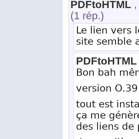
PDFtoHTML
,
(1 rép.)
Le lien vers l
site semble 
PDFtoHTML
Bon bah mê
version O.39
tout est inst
ça me génère
des liens de 