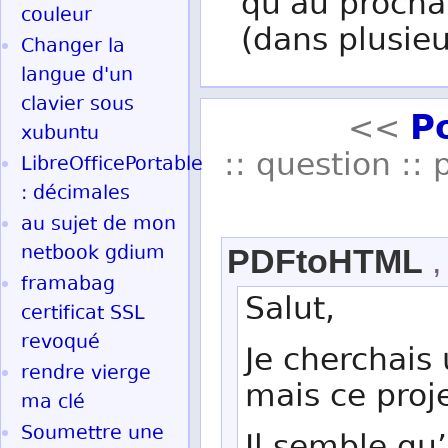
qu'au procha
couleur
(dans plusieu
Changer la
langue d'un
clavier sous
P
<<
xubuntu
:: question :: 
LibreOfficePortable
: décimales
au sujet de mon
netbook gdium
PDFtoHTML
,
framabag
Salut,
certificat SSL
revoqué
Je cherchais 
rendre vierge
mais ce proje
ma clé
Soumettre une