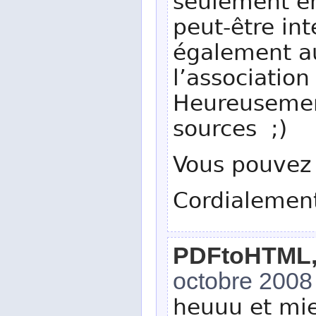
seulement ens
peut-être int
également au
l’association
Heureusement
sources ;)
Vous pouvez 
Cordialemen
PDFtoHTML, q
octobre 2008
heuuu et mie