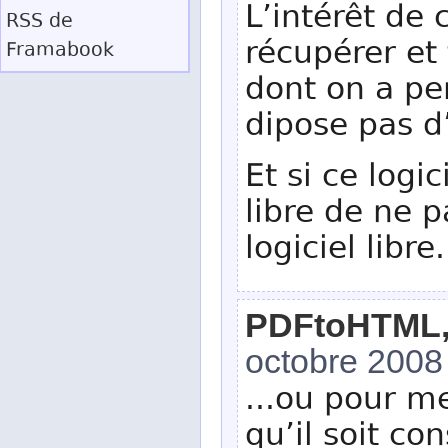
L’intérêt de 
RSS
de
récupérer et
Framabook
dont on a pe
dipose pas d
Et si ce logi
libre de ne pa
logiciel libre.
PDFtoHTML, q
octobre 2008
...ou pour m
qu’il soit co