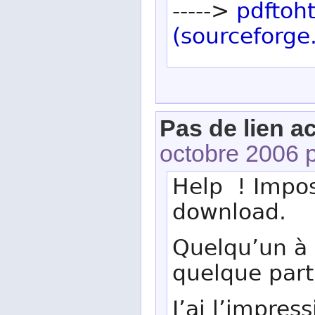
----->
pdftoh
(sourceforge
Pas de lien ac
octobre 2006 
Help ! Impos
download.
Quelqu’un à 
quelque par
J’ai l’impres