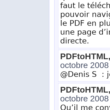
faut le télé
pouvoir nav
le PDF en pl
une page d’in
directe.
PDFtoHTML, q
octobre 2008
@Denis S : j
PDFtoHTML, q
octobre 2008
Qu’il me con