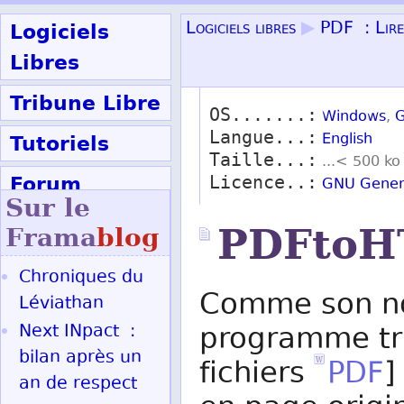
Logiciels
Logiciels libres
▶
PDF : Lire
Libres
Tribune Libre
OS.......:
Windows
,
G
Langue...:
Tutoriels
English
Taille...:
...< 500 ko
Forum
Licence..:
GNU Genera
Sur le
Participer
PDFto
Frama
blog
Chroniques du
Ok
Comme son no
Léviathan
Next INpact :
programme tr
bilan après un
fichiers
PDF
]
an de respect