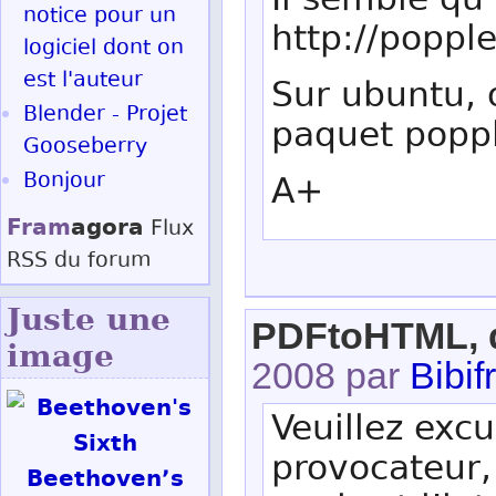
Il semble qu’i
notice pour un
http://popple
logiciel dont on
est l'auteur
Sur ubuntu, o
Blender - Projet
paquet popple
Gooseberry
Bonjour
A+
Fram
agora
Flux
RSS
du forum
Juste une
PDFtoHTML, qu
image
2008 par
Bibifr
Veuillez excu
provocateur,
Beethoven’s