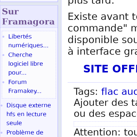
plus tard.
Sur
Existe avant t
Fram
agora
commande" ma
Libertés
disponible so
numériques...
à interface gr
Cherche
logiciel libre
SITE OF
pour...
Forum
Tags:
flac
au
Framakey...
Ajouter des t
Disque externe
ou des espac
hfs en lecture
seule
Attention: to
Problème de