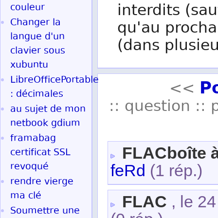
interdits (sau
couleur
Changer la
qu'au procha
langue d'un
(dans plusieu
clavier sous
xubuntu
LibreOfficePortable
P
<<
: décimales
:: question :: 
au sujet de mon
netbook gdium
framabag
FLACboîte 
certificat SSL
revoqué
feRd
(1 rép.)
rendre vierge
ma clé
FLAC
, le 2
Soumettre une