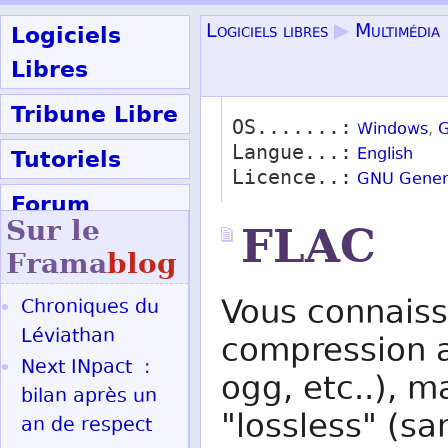
Logiciels
Logiciels libres
▶
Multimédia
Libres
Tribune Libre
OS.......:
Windows
,
G
Langue...:
Tutoriels
English
Licence..:
GNU Genera
Forum
Sur le
FLAC
Participer
Frama
blog
Vous connaiss
Chroniques du
Ok
Léviathan
compression a
Next INpact :
ogg, etc..), 
bilan après un
"lossless" (san
an de respect