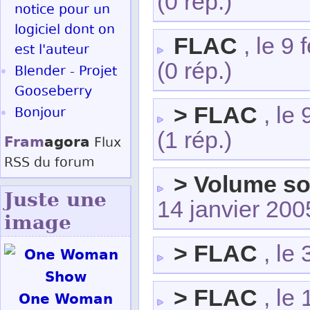
(0 rép.)
notice pour un
logiciel dont on
FLAC
, le 9 
est l'auteur
(0 rép.)
Blender - Projet
Gooseberry
> FLAC
, le
Bonjour
(1 rép.)
Fram
agora
Flux
RSS
du forum
> Volume so
Juste une
14 janvier 20
image
> FLAC
, le 
> FLAC
, le
One Woman