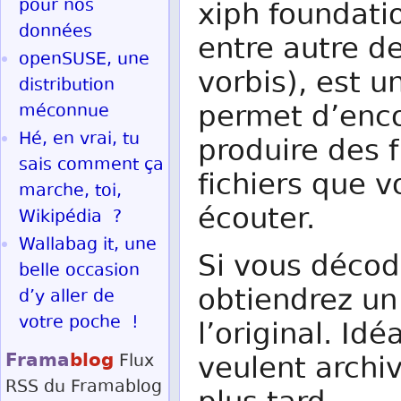
pour nos
xiph foundatio
données
entre autre d
openSUSE, une
vorbis), est 
distribution
permet d’enc
méconnue
Hé, en vrai, tu
produire des f
sais comment ça
fichiers que 
marche, toi,
écouter.
Wikipédia ?
Wallabag it, une
Si vous décod
belle occasion
obtiendrez un 
d’y aller de
votre poche !
l’original. Id
Frama
blog
Flux
veulent archiv
RSS
du Framablog