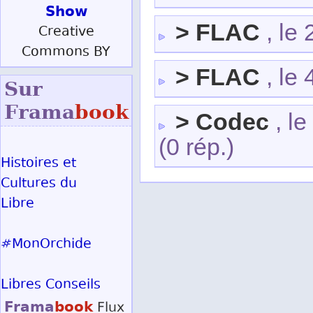
Show
> FLAC
, le
Creative
Commons BY
> FLAC
, le 
Sur
Frama
book
> Codec
, le
(0 rép.)
Histoires et
Cultures du
Libre
#MonOrchide
Libres Conseils
Frama
book
Flux