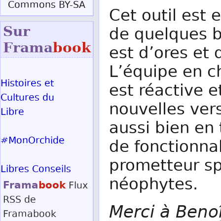
Commons BY-SA
Cet outil est 
Sur
de quelques bu
Frama
book
est d’ores et 
L’équipe en 
Histoires et
est réactive e
Cultures du
nouvelles ver
Libre
aussi bien en
#MonOrchide
de fonctionnal
prometteur sp
Libres Conseils
néophytes.
Frama
book
Flux
RSS
de
Merci à Benoî
Framabook