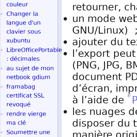
couleur
retourner, c
Changer la
un mode webc
langue d'un
GNU/Linux) 
clavier sous
ajouter du te
xubuntu
LibreOfficePortable
l’export peu
: décimales
(PNG, JPG, BM
au sujet de mon
document PD
netbook gdium
d’écran, imp
framabag
certificat SSL
à l’aide de
revoqué
les nuages d
rendre vierge
disposer du 
ma clé
Soumettre une
manière orig