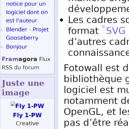
notice pour un
développeme
logiciel dont on
Les cadres so
est l'auteur
format
SVG
Blender - Projet
Gooseberry
d’autres cad
Bonjour
connaissance
Fram
agora
Flux
Fotowall est 
RSS
du forum
bibliothèque g
Juste une
logiciel est mu
image
notamment de 
OpenGL, et le
Fly 1-PW
pas d’être réac
Creative