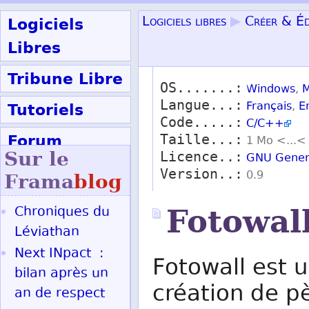
Logiciels
Logiciels libres
▶
Créer & Éd
Libres
Tribune Libre
OS.......:
Windows
,
M
Langue...:
Tutoriels
Français
,
E
Code.....:
C/C++
Forum
Taille...:
1 Mo <...<
Sur le
Licence..:
GNU Genera
Participer
Version..:
0.9
Frama
blog
Chroniques du
Fotowal
Ok
Léviathan
Next INpact :
Fotowall est u
bilan après un
création de p
an de respect