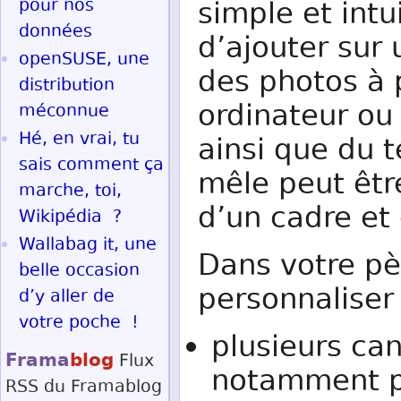
pour nos
simple et intui
données
d’ajouter sur
openSUSE, une
des photos à 
distribution
ordinateur ou 
méconnue
Hé, en vrai, tu
ainsi que du 
sais comment ça
mêle peut êtr
marche, toi,
d’un cadre et 
Wikipédia ?
Wallabag it, une
Dans votre pèl
belle occasion
personnaliser
d’y aller de
votre poche !
plusieurs can
Frama
blog
Flux
notamment po
RSS
du Framablog