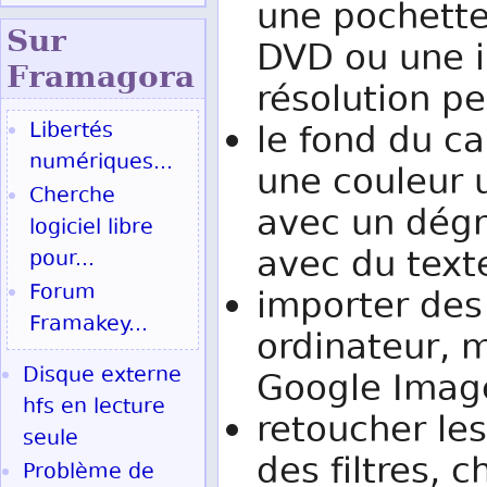
une pochette
Sur
DVD ou une 
Fram
agora
résolution p
Libertés
le fond du c
numériques...
une couleur u
Cherche
avec un dégr
logiciel libre
avec du text
pour...
Forum
importer des
Framakey...
ordinateur, m
Disque externe
Google Imag
hfs en lecture
retoucher le
seule
des filtres, 
Problème de