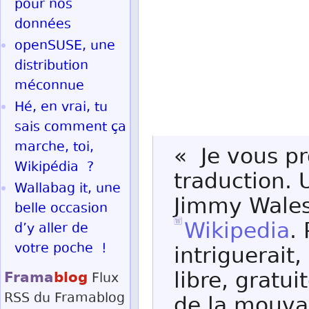
pour nos
données
openSUSE, une
distribution
méconnue
Hé, en vrai, tu
sais comment ça
marche, toi,
« Je vous p
Wikipédia ?
traduction.
Wallabag it, une
Jimmy Wales,
belle occasion
Wikipedia
.
d’y aller de
votre poche !
intriguerait,
Frama
blog
libre, gratui
Flux
RSS
du Framablog
de la mouvan