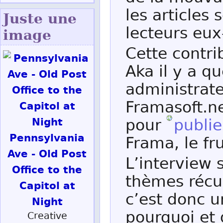
les articles 
Juste une
lecteurs eu
image
Cette contr
Aka il y a q
administrate
Framasoft.ne
pour
publie
Pennsylvania
Frama, le fru
Ave - Old Post
L’interview 
Office to the
thèmes récur
Capitol at
c’est donc 
Night
pourquoi et
Creative