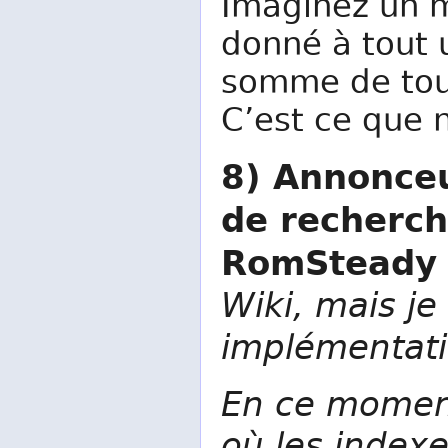
Imaginez un m
donné à tout u
somme de tou
C’est ce que 
8) Annonce
de recherch
RomSteady
Wiki, mais je
implémentati
En ce moment
où les indexe