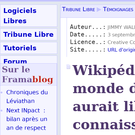
Logiciels
Tribune Libre
▶
Témoignages
Libres
Auteur...:
JIMMY WAL
Tribune Libre
Date.....:
3 septembr
Licence..:
Creative 
Tutoriels
Site.....:
URL d’orig
Forum
Wikipéd
Sur le
Participer
Frama
blog
monde d
Chroniques du
Ok
Léviathan
aurait l
Next INpact :
bilan après un
connais
an de respect