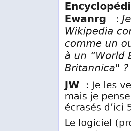
Encyclopédi
Ewanrg
J
:
Wikipedia c
comme un ou
à un “World 
Britannica" ?
JW
: Je les v
mais je pense 
écrasés d’ici 
Le logiciel (pr