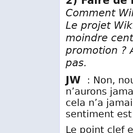
2) Faire de 
Comment Wikip
Le projet Wiki
moindre cent
promotion ? A
pas.
JW
: Non, nou
n’aurons jama
cela n’a jama
sentiment est
Le point clef 