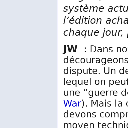
système actue
l’édition ach
chaque jour,
JW
: Dans no
décourageons 
dispute. Un d
lequel on peu
une “guerre d
War
). Mais la
devons compre
moyen techniq