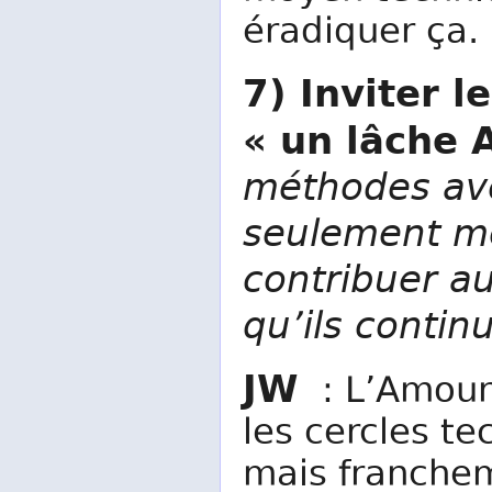
éradiquer ça.
7) Inviter l
« un lâche
méthodes ave
seulement mo
contribuer au
qu’ils conti
JW
: L’Amour.
les cercles t
mais franchem