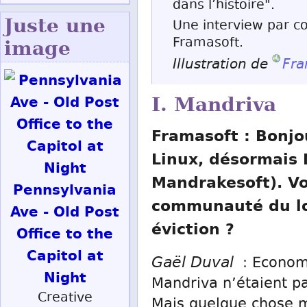
dans l’histoire".
Juste une
Une interview par cou
Framasoft.
image
Illustration de
Fra
I. Mandriva
Framasoft : Bonjo
Linux, désormais 
Mandrakesoft). Vo
Pennsylvania
communauté du logi
Ave - Old Post
éviction ?
Office to the
Capitol at
Gaël Duval
: Economiq
Night
Mandriva n’étaient pa
Creative
Mais quelque chose me