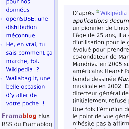
pour nos
données
D’après
Wikipédia 
openSUSE, une
applications docum
distribution
un pionnier de Linux
l’âge de 25 ans, il a
méconnue
d’utilisation pour le
Hé, en vrai, tu
évolué pour prendre
sais comment ça
co-fondateur de Man
marche, toi,
Mandriva en 2005 sui
Wikipédia ?
américains Hearst P
Wallabag it, une
Man
bande dessinée
musicale en 2002. En
belle occasion
directeur général de
d’y aller de
(initialement refusé
votre poche !
Une fois l’émotion d
Frama
blog
Flux
le point de vue géné
n’hésite pas à affir
RSS
du Framablog