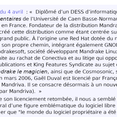
du 4 avril
: « Diplômé d’un DESS d’informati
entaires
de l’Université de Caen Basse-Norman
 en France. Fondateur de la distribution Mandr
 créé cette distribution comme étant centrée sur 
 grand public. À l’origine une Red Hat dotée du 
 son propre chemin, intégrant également GNOM
drakesoft, société développant Mandrake Linu
te au rachat de Conectiva et au litige qui oppo
ublications et King Features Syndicate au suje
drake le magicien
, ainsi que de Cosmosonic, s
 mars 2006, Gaël Duval est licencié par Franç
 Mandriva. Il se consacre désormais à un nouve
 par Mandriva). »
e son licenciement retombée, il nous a semblé 
ral d’une figure emblématique du logiciel libr
mer que "le monde du logiciel propriétaire a é