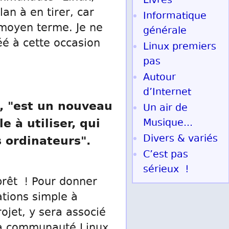
Livres
an à en tirer, car
Informatique
à moyen terme. Je ne
générale
éé à cette occasion
Linux premiers
pas
Autour
d’Internet
b, "est un nouveau
Un air de
 à utiliser, qui
Musique...
s ordinateurs".
Divers & variés
C’est pas
sérieux !
 prêt ! Pour donner
cations simple à
ojet, y sera associé
la communauté Linux.