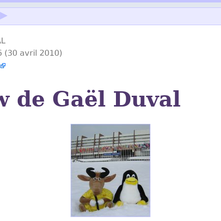
▶
AL
6 (30 avril 2010)
"
w de Gaël Duval