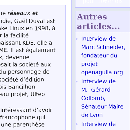
pour 10€/mois
réseaux et
que
Autres
die, Gaël Duval est
articles...
ake Linux en 1998, à
la facilité
Interview de
naissant KDE, elle a
Marc Schneider,
E. Il est également
fondateur du
x, devenue
projet
sait la société aux
t du personnage de
openaguila.org
ociété d’édition
Interview de
ois Bancilhon,
M. Gérard
au projet, Ulteo
Collomb,
Sénateur-Maire
intéressant d’avoir
de Lyon
e francophone qui
Interview de
té une parenthèse