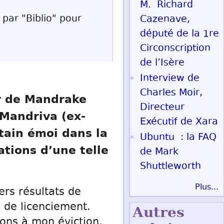
M. Richard
 par "Biblio" pour
Cazenave,
député de la 1re
Circonscription
de l’Isère
Interview de
Charles Moir,
ur de Mandrake
Directeur
 Mandriva (ex-
Exécutif de Xara
tain émoi dans la
Ubuntu : la FAQ
ations d’une telle
de Mark
Shuttleworth
Plus...
ers résultats de
 de licenciement.
Autres
sons à mon éviction.