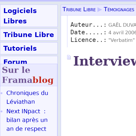
Logiciels
Tribune Libre
▶
Témoignages
Libres
Auteur...:
GAËL DUV
Date.....:
Tribune Libre
4 avril 200
Licence..:
"Verbatim
Tutoriels
Intervie
Forum
Sur le
Participer
Frama
blog
Chroniques du
Ok
Léviathan
Next INpact :
bilan après un
an de respect