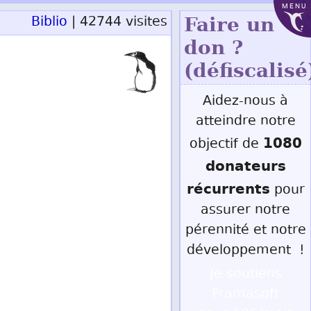
MENU
Biblio
| 42744 visites
Faire un
don ?
(défiscalisé
Aidez-nous à
atteindre notre
1080
objectif de
donateurs
récurrents
pour
assurer notre
pérennité et notre
développement !
Je soutiens
Framasoft