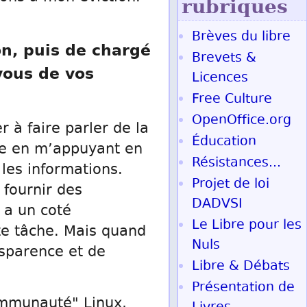
rubriques
Brèves du libre
on, puis de chargé
Brevets &
vous de vos
Licences
Free Culture
OpenOffice.org
 à faire parler de la
Éducation
ire en m’appuyant en
Résistances...
les informations.
Projet de loi
 fournir des
DADVSI
y a un coté
Le Libre pour les
te tâche. Mais quand
Nuls
nsparence et de
Libre & Débats
Présentation de
ommunauté" Linux,