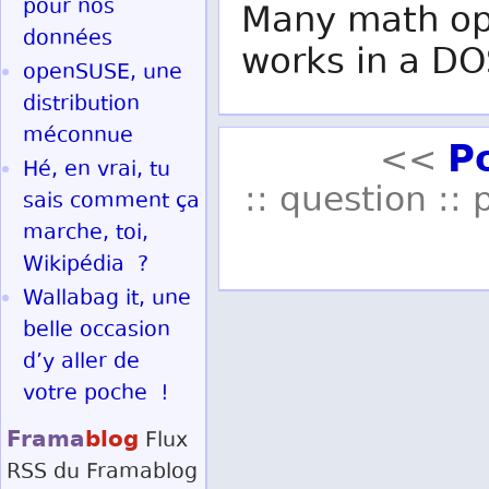
pour nos
Many math ope
données
works in a DO
openSUSE, une
distribution
méconnue
P
<<
Hé, en vrai, tu
:: question :: 
sais comment ça
marche, toi,
Wikipédia ?
Wallabag it, une
belle occasion
d’y aller de
votre poche !
Frama
blog
Flux
RSS
du Framablog