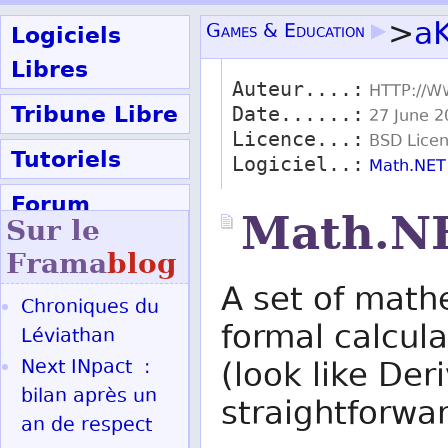
>
a
Logiciels
Games & Education
▶
Libres
Auteur....:
HTTP://W
Tribune Libre
Date......:
27 June 2
Licence...:
BSD Lice
Tutoriels
Logiciel..:
Math.NET
Forum
Math.N
Sur le
Participer
Frama
blog
A set of mathe
Chroniques du
Ok
formal calcula
Léviathan
Next INpact :
(look like Der
bilan après un
straightforwar
an de respect