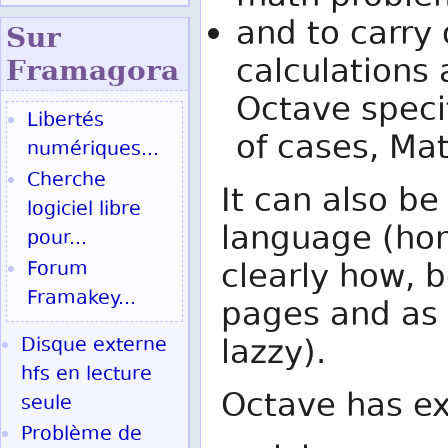
and to carry
Sur
calculations
Fram
agora
Octave specif
Libertés
of cases, Ma
numériques...
Cherche
It can also b
logiciel libre
language (hon
pour...
clearly how,
Forum
Framakey...
pages and as 
lazzy).
Disque externe
hfs en lecture
Octave has ex
seule
Problème de