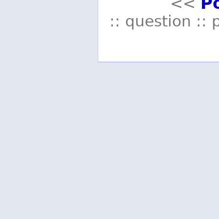
P
<<
:: question :: 