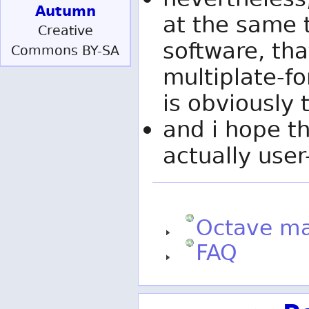
nevertheless
Autumn
at the same
Creative
software, th
Commons BY-SA
multiplate-for
is obviously 
and i hope th
actually user
Octave m
FAQ