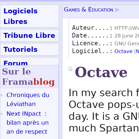
Logiciels
Games & Education
▶
Libres
Auteur....:
HTTP://
Tribune Libre
Date......:
28 June 2
Licence...:
GNU Gener
Tutoriels
Logiciel..:
Octave
(
N
Forum
Octave
Sur le
Participer
Frama
blog
In my search 
Chroniques du
Ok
Octave pops-u
Léviathan
Next INpact :
day. It is a G
bilan après un
much Spartan 
an de respect