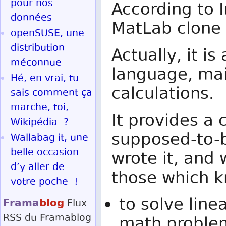
pour nos
According to I
données
MatLab clone (
openSUSE, une
distribution
Actually, it i
méconnue
language, mai
Hé, en vrai, tu
calculations.
sais comment ça
marche, toi,
It provides a
Wikipédia ?
supposed-to-b
Wallabag it, une
belle occasion
wrote it, and 
d’y aller de
those which k
votre poche !
to solve line
Frama
blog
Flux
RSS
du Framablog
math proble