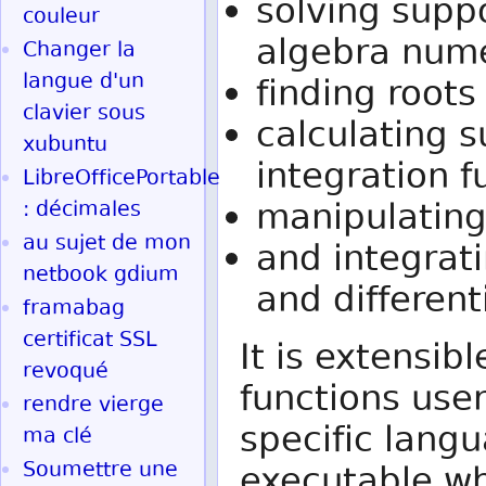
solving supp
couleur
algebra nume
Changer la
langue d'un
finding roots
clavier sous
calculating
xubuntu
integration f
LibreOfficePortable
manipulating
: décimales
au sujet de mon
and integrati
netbook gdium
and different
framabag
certificat SSL
It is extensib
revoqué
functions use
rendre vierge
specific langu
ma clé
Soumettre une
executable wh