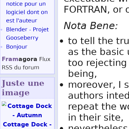
notice pour un
FORTRAN, or 
logiciel dont on
est l'auteur
Nota Bene:
Blender - Projet
Gooseberry
to tell the 
Bonjour
as the basic 
Fram
agora
Flux
too rejectin
RSS
du forum
being,
Juste une
moreover, I 
image
authors inte
repeat the 
in their site,
Cottage Dock -