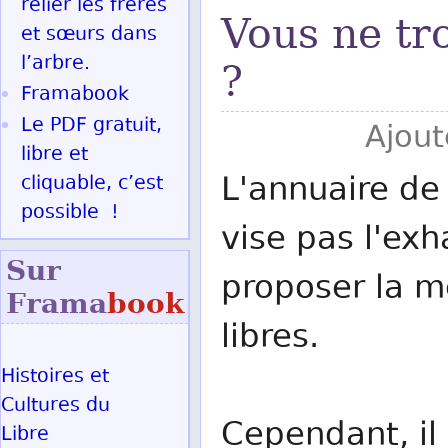
relier les frères
Vous ne tr
et sœurs dans
l’arbre.
?
Framabook
Le PDF gratuit,
Ajout
libre et
L'annuaire de 
cliquable, c’est
possible !
vise pas l'exh
Sur
proposer la me
Frama
book
libres.
Histoires et
Cultures du
Cependant, il 
Libre