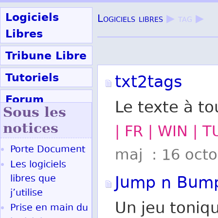
Logiciels
Logiciels libres
▶ tag ▶
Libres
Tribune Libre
Tutoriels
txt2tags
Forum
Le texte à to
Sous les
Participer
notices
| FR | WIN | 
Porte Document
maj : 16 oct
Ok
Les logiciels
Jump n Bum
libres que
j’utilise
Un jeu toniq
Prise en main du