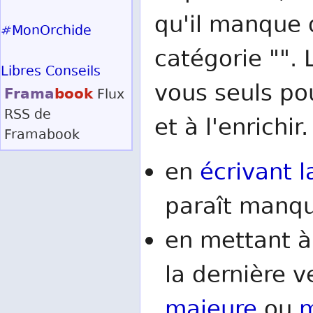
qu'il manque d
#MonOrchide
catégorie "". 
Libres Conseils
vous seuls po
Frama
book
Flux
RSS
de
et à l'enrichir.
Framabook
en
écrivant l
paraît manqu
en mettant à
la dernière v
majeure
ou
m