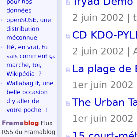
Tryad Demo 
pour nos
données
2 juin 2002 | t
openSUSE, une
distribution
CD KDO-PYL
méconnue
Hé, en vrai, tu
2 juin 2002 | 
sais comment ça
marche, toi,
La plage de 
Wikipédia ?
1er juin 2002
Wallabag it, une
belle occasion
The Urban Ta
d’y aller de
votre poche !
1er juin 2002
Frama
blog
Flux
RSS
du Framablog