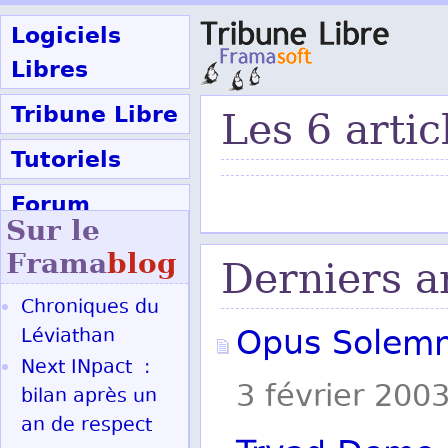
Logiciels
Libres
Tribune Libre
Les 6 artic
Tutoriels
Forum
Sur le
Participer
Frama
blog
Derniers ar
Chroniques du
Ok
Opus Solemn
Léviathan
Next INpact :
3 février 200
bilan après un
an de respect