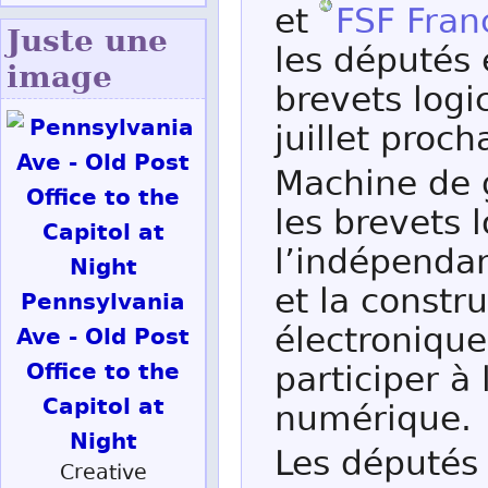
et
FSF Fran
Juste une
les députés 
image
brevets logi
juillet proch
Machine de g
les brevets l
l’indépenda
et la constr
Pennsylvania
électronique
Ave - Old Post
Office to the
participer à 
Capitol at
numérique.
Night
Les députés
Creative