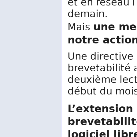
et en réseau l
demain.
une me
Mais
notre acti
Une directive
brevetabilité 
deuxième lec
début du mois 
L’extension
brevetabilit
logiciel lib