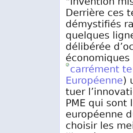
"invention mi
Derrière ces 
démystifiés r
quelques lign
délibérée d’o
économiques p
carrément te
Européenne
) 
tuer l’innovat
PME qui sont l
européenne du 
choisir les me