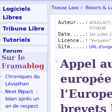
Logiciels
Tribune Libre
▶
Brevets & Li
Libres
Auteur...:
ADULLACT,
Tribune Libre
STOEHR
Date.....:
1er juillet 
Tutoriels
Licence..:
"Verbatim
Site.....:
URL d’orig
Forum
Sur le
Appel a
Participer
Frama
blog
europée
Chroniques du
Ok
Léviathan
l’Europ
Next INpact :
bilan après un
brevets 
an de respect