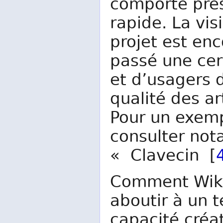
comporte prè
rapide. La vi
projet est en
passé une cer
et d’usagers 
qualité des a
Pour un exemp
consulter not
« Clavecin [
Comment Wikip
aboutir à un t
capacité créat