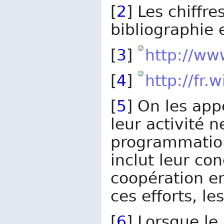
[
2
] Les chiffre
bibliographie 
[
3
]
http://ww
[
4
]
http://fr.
[
5
] On les app
leur activité n
programmation 
inclut leur con
coopération en
ces efforts, le
[
6
] Lorsque le