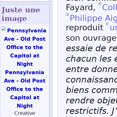
Fayard,
Col
Juste une
Philippe Ai
image
reproduit
u
son ouvrag
essaie de r
chacun les 
entre donne
Pennsylvania
connaissanc
Ave - Old Post
biens commu
Office to the
Capitol at
rendre objet
Night
restrictifs.
Creative