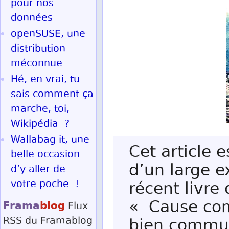
pour nos
données
openSUSE, une
distribution
méconnue
Hé, en vrai, tu
sais comment ça
marche, toi,
Wikipédia ?
Wallabag it, une
Cet article 
belle occasion
d’un large e
d’y aller de
votre poche !
récent livre 
« Cause com
Frama
blog
Flux
RSS
du Framablog
bien commun