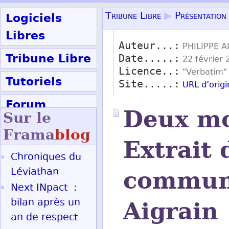
Logiciels
Tribune Libre
▶
Présentation
Libres
Auteur...:
PHILIPPE A
Tribune Libre
Date.....:
22 février 
Licence..:
"Verbatim
Tutoriels
Site.....:
URL d’orig
Forum
Deux mo
Sur le
Participer
Frama
blog
Extrait 
Chroniques du
Ok
Léviathan
commune
Next INpact :
bilan après un
Aigrain
an de respect