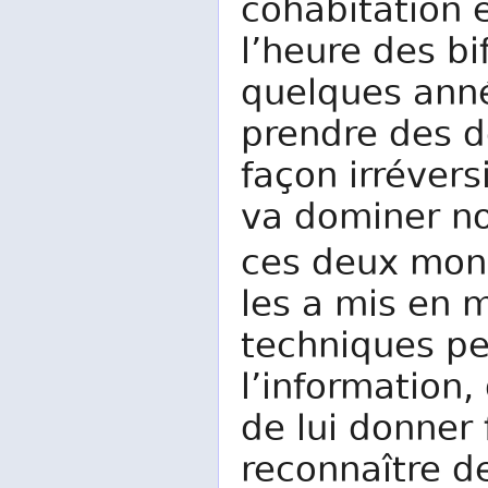
cohabitation e
l’heure des bi
quelques anné
prendre des d
façon irréver
va dominer no
ces deux mo
les a mis en 
techniques pe
l’information,
de lui donner
reconnaître d