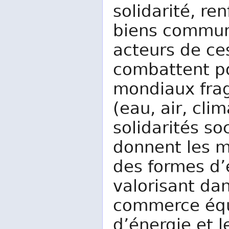
solidarité, ren
biens communs
acteurs de ce
combattent po
mondiaux frag
(eau, air, cli
solidarités so
donnent les m
des formes d’
valorisant d
commerce équ
d’énergie et 