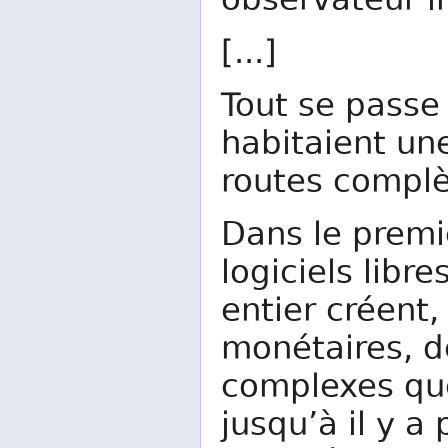
observateur in
[...]
Tout se pass
habitaient un
routes complè
Dans le prem
logiciels libr
entier créent,
monétaires, d
complexes que
jusqu’à il y a