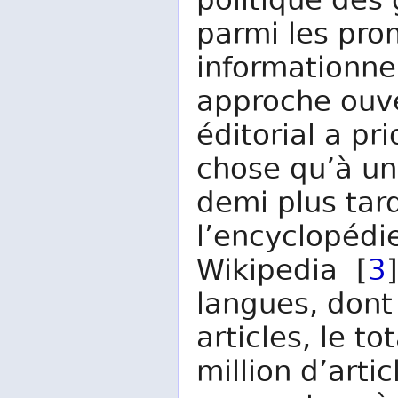
politique des
parmi les pro
informationne
approche ouve
éditorial a pr
chose qu’à un 
demi plus tard
l’encyclopédi
Wikipedia [
3
langues, dont
articles, le t
million d’arti