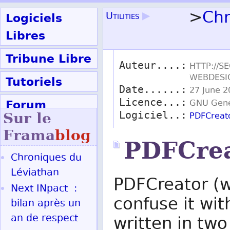
>
Ch
Logiciels
Utilities
▶
Libres
Tribune Libre
Auteur....:
HTTP://S
WEBDESI
Tutoriels
Date......:
27 June 2
Forum
Licence...:
GNU Gener
Logiciel..:
Sur le
PDFCreat
Participer
Frama
blog
PDFCrea
Chroniques du
Ok
Léviathan
PDFCreator (wr
Next INpact :
confuse it wi
bilan après un
an de respect
written in two