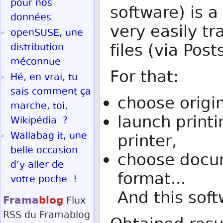
pour nos
software) is 
données
very easily tr
openSUSE, une
files (via Post
distribution
méconnue
For that:
Hé, en vrai, tu
sais comment ça
choose origi
marche, toi,
launch printi
Wikipédia ?
Wallabag it, une
printer,
belle occasion
choose docum
d’y aller de
format...
votre poche !
And this soft
Frama
blog
Flux
RSS
du Framablog