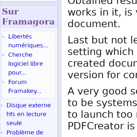
Obtained resul
works in it, i
Sur
Fram
agora
document.
Libertés
Last but not 
numériques...
setting which
Cherche
created docum
logiciel libre
version for co
pour...
Forum
A very good 
Framakey...
to be systems
Disque externe
to launch too
hfs en lecture
seule
PDFCreator is 
Problème de