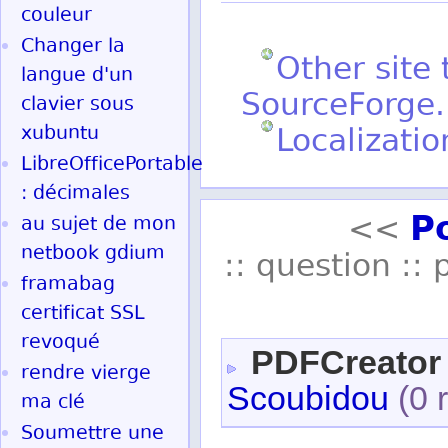
couleur
Changer la
Other site
langue d'un
SourceForge.
clavier sous
xubuntu
Localization
LibreOfficePortable
: décimales
P
<<
au sujet de mon
netbook gdium
:: question :: 
framabag
certificat SSL
revoqué
PDFCreator 
rendre vierge
Scoubidou
(0 
ma clé
Soumettre une