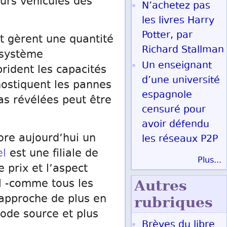
eurs véhicules des
N’achetez pas
les livres Harry
Potter, par
t gèrent une quantité
Richard Stallman
 système
Un enseignant
rident les capacités
d’une université
nostiquent les pannes
espagnole
as révélées peut être
censuré pour
avoir défendu
ore aujourd’hui un
les réseaux P2P
l
est une filiale de
Plus...
e prix et l’aspect
l -comme tous les
Autres
rapproche de plus en
rubriques
code source et plus
Brèves du libre