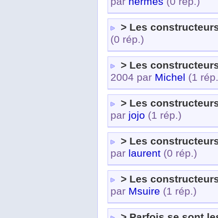
par
hermes
(0 rép.)
> Les constructeurs
(0 rép.)
> Les constructeurs
2004 par
Michel
(1 rép.
> Les constructeurs
par
jojo
(1 rép.)
> Les constructeurs
par
laurent
(0 rép.)
> Les constructeurs
par
Msuire
(1 rép.)
> Parfois se sont le