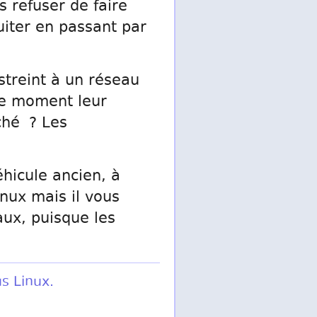
s refuser de faire
cuiter en passant par
streint à un réseau
me moment leur
ché ? Les
éhicule ancien, à
inux mais il vous
aux, puisque les
s Linux.