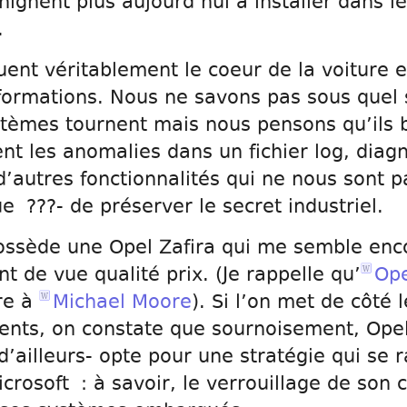
hignent plus aujourd’hui à installer dans l
.
ent véritablement le coeur de la voiture e
formations. Nous ne savons pas sous quel
stèmes tournent mais nous pensons qu’ils b
nt les anomalies dans un fichier log, diag
’autres fonctionnalités qui ne nous sont p
e ???- de préserver le secret industriel.
ossède une Opel Zafira qui me semble enc
t de vue qualité prix. (Je rappelle qu’
Ope
re à
Michael Moore
). Si l’on met de côté l
ments, on constate que sournoisement, Ope
d’ailleurs- opte pour une stratégie qui se 
icrosoft : à savoir, le verrouillage de son 