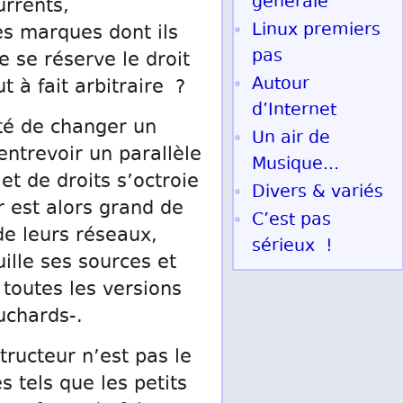
générale
urrents,
Linux premiers
es marques dont ils
pas
 se réserve le droit
Autour
t à fait arbitraire ?
d’Internet
ité de changer un
Un air de
entrevoir un parallèle
Musique...
et de droits s’octroie
Divers & variés
r est alors grand de
C’est pas
de leurs réseaux,
sérieux !
ille ses sources et
toutes les versions
uchards-.
tructeur n’est pas le
s tels que les petits