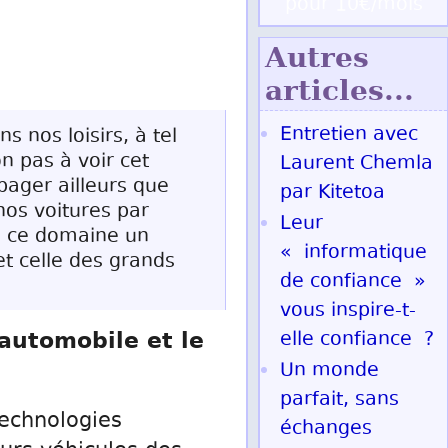
pour 10€/mois
Autres
articles...
Entretien avec
s nos loisirs, à tel
n pas à voir cet
Laurent Chemla
pager ailleurs que
par Kitetoa
nos voitures par
Leur
ns ce domaine un
« informatique
et celle des grands
de confiance »
vous inspire-t-
 automobile et le
elle confiance ?
Un monde
parfait, sans
technologies
échanges