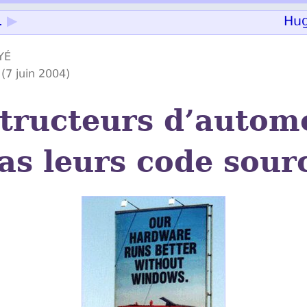
.
▶
Hu
YÉ
(7 juin 2004)
tructeurs d’autom
pas leurs code sourc