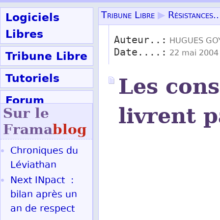
Logiciels
Tribune Libre
▶
Résistances..
Libres
Auteur..:
HUGUES GO
Date....:
Tribune Libre
22 mai 2004 
Tutoriels
Les cons
Forum
livrent 
Sur le
Participer
Frama
blog
Chroniques du
Ok
Léviathan
Next INpact :
bilan après un
an de respect