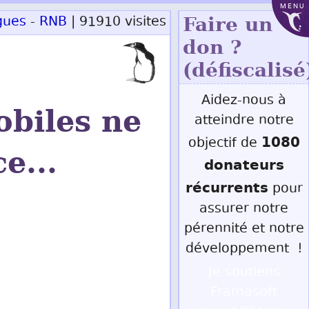
MENU
gues
-
RNB
| 91910 visites
Faire un
don ?
(défiscalisé
Aidez-nous à
obiles ne
atteindre notre
1080
objectif de
e...
donateurs
récurrents
pour
assurer notre
pérennité et notre
développement !
Je soutiens
Framasoft