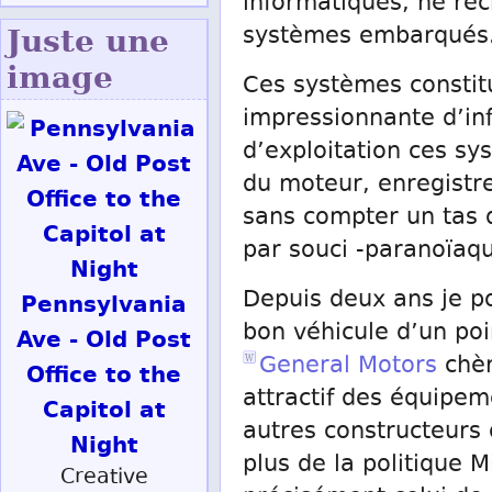
informatiques, ne rec
systèmes embarqués
Juste une
image
Ces systèmes constitu
impressionnante d’in
d’exploitation ces sy
du moteur, enregistre
sans compter un tas d
par souci -paranoïaqu
Depuis deux ans je p
Pennsylvania
bon véhicule d’un poin
Ave - Old Post
General Motors
chè
Office to the
attractif des équipe
Capitol at
autres constructeurs 
Night
plus de la politique M
Creative