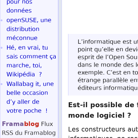
pour nos
données
openSUSE, une
distribution
méconnue
L’informatique est ut
Hé, en vrai, tu
point qu’elle en devi
sais comment ça
esprit de l’Open Sou
dans le monde des l
marche, toi,
exemple. C’est en to
Wikipédia ?
étrange parallèle en
Wallabag it, une
éditeurs informatiqu
belle occasion
d’y aller de
Est-il possible de
votre poche !
monde logiciel ?
Frama
blog
Flux
Les constructeurs aut
RSS
du Framablog