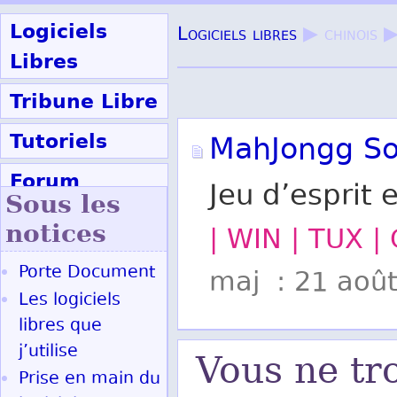
Logiciels
Logiciels libres
▶ chinois 
Libres
Tribune Libre
Tutoriels
MahJongg Sol
Forum
Jeu d’esprit 
Sous les
Participer
notices
| WIN | TUX |
Porte Document
maj : 21 aoû
Ok
Les logiciels
libres que
j’utilise
Vous ne tr
Prise en main du