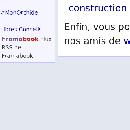
construction
#MonOrchide
Enfin, vous po
Libres Conseils
Frama
book
nos amis de
w
Flux
RSS
de
Framabook