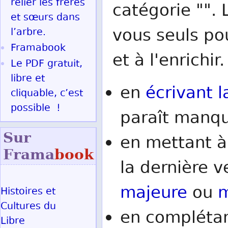
relier les frères
catégorie "". 
et sœurs dans
vous seuls po
l’arbre.
Framabook
et à l'enrichir.
Le PDF gratuit,
libre et
en
écrivant l
cliquable, c’est
possible !
paraît manqu
Sur
en mettant à
Frama
book
la dernière v
majeure
ou
m
Histoires et
Cultures du
en complétan
Libre