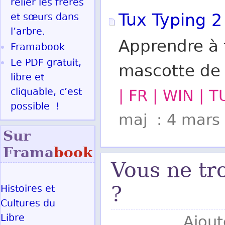
relier les frères
Tux Typing 2
et sœurs dans
l’arbre.
Apprendre à 
Framabook
Le PDF gratuit,
mascotte de 
libre et
cliquable, c’est
| FR | WIN | 
possible !
maj : 4 mars
Sur
Frama
book
Vous ne tr
Histoires et
?
Cultures du
Libre
Ajout