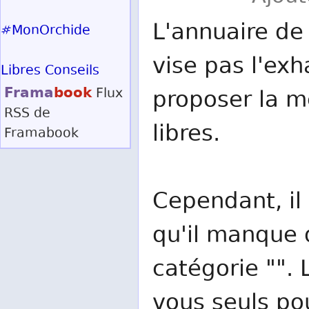
L'annuaire de 
#MonOrchide
vise pas l'exh
Libres Conseils
Frama
book
Flux
proposer la me
RSS
de
libres.
Framabook
Cependant, il 
qu'il manque d
catégorie "". 
vous seuls po