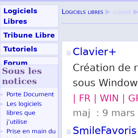
Logiciels
Logiciels libres
▶ clavier 
Libres
Tribune Libre
Tutoriels
Clavier+
Forum
Création de r
Sous les
Participer
notices
sous Window
Porte Document
| FR | WIN | G
Ok
Les logiciels
maj : 9 mars
libres que
j’utilise
SmileFavoris
Prise en main du