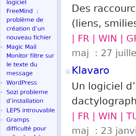
logiciel
Des raccourc
FreeMind :
problème de
(liens, smilie
création d’un
| FR | WIN | G
nouveau fichier
Magic Mail
maj : 27 juill
Monitor filtre sur
le texte du
Klavaro
message
WordPress
Un logiciel 
Sozi probleme
dactylograph
d’installation
LEPS introuvable
| FR | WIN | T
Gramps
difficulté pour
maj : 23 janv