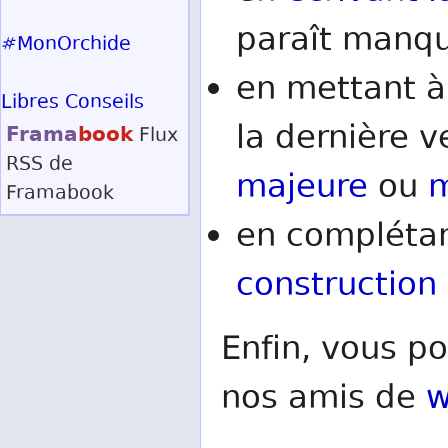
paraît manqu
#MonOrchide
en mettant à
Libres Conseils
la dernière v
Frama
book
Flux
RSS
de
majeure
ou
m
Framabook
en complétan
construction
Enfin, vous po
nos amis de
w