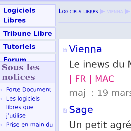
Logiciels
Logiciels libres
▶ vienna ▶
Libres
Tribune Libre
Tutoriels
Vienna
Forum
Le inews du
Sous les
Participer
notices
| FR | MAC
Porte Document
maj : 19 mar
Ok
Les logiciels
Sage
libres que
j’utilise
Un petit agr
Prise en main du