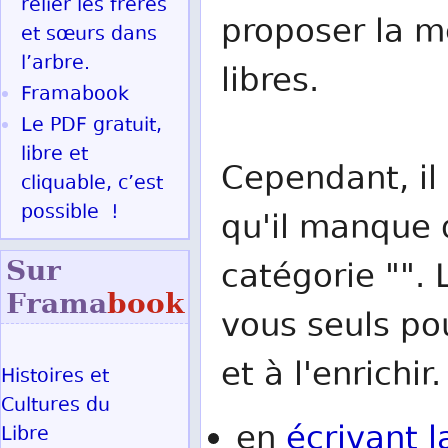
relier les frères
proposer la me
et sœurs dans
l’arbre.
libres.
Framabook
Le PDF gratuit,
libre et
Cependant, il 
cliquable, c’est
possible !
qu'il manque d
Sur
catégorie "". 
Frama
book
vous seuls po
et à l'enrichir.
Histoires et
Cultures du
en
écrivant l
Libre