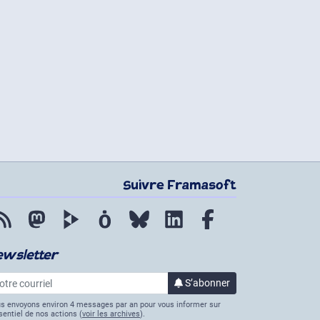
Suivre Framasoft
Flux RSS
Mastodon
PeerTube
Mobilizon
Bluesky
LinkedIn
Facebook
ewsletter
re courriel
S’abonner
à la lettre d’informations
s envoyons environ 4 messages par an pour vous informer sur
ssentiel de nos actions (
voir les archives
).