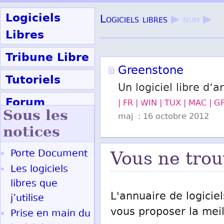
Logiciels
Logiciels libres
▶ num ▶
Libres
Tribune Libre
Greenstone
Tutoriels
Un logiciel libre d
Forum
| FR | WIN | TUX | MAC | G
Sous les
maj : 16 octobre 2012
Participer
notices
Porte Document
Vous ne trou
Ok
Les logiciels
libres que
L'annuaire de logiciel
j’utilise
vous proposer la meill
Prise en main du