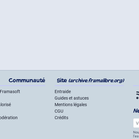
Communauté
Site
(archive.framalibre.org)
 Framasoft
Entraide
Guides et astuces
lorisé
Mentions légales
N
CGU
odération
Crédits
Vot
Nou
l’e