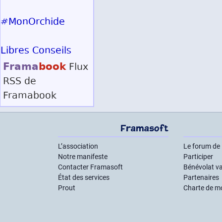
#MonOrchide
Libres Conseils
Frama
book
Flux
RSS
de
Framabook
Framasoft
L’association
Le forum de
Notre manifeste
Participer
Contacter Framasoft
Bénévolat va
État des services
Partenaires
Prout
Charte de m