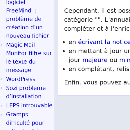
logiciel
FreeMind :
Cependant, il est pos
problème de
catégorie "". L'annua
création d’un
compléter et à l'enric
nouveau fichier
en
écrivant la notice
Magic Mail
en mettant à jour un
Monitor filtre sur
jour
majeure
ou
mi
le texte du
en complétant, reli
message
WordPress
Enfin, vous pouvez au
Sozi probleme
d’installation
LEPS introuvable
Gramps
difficulté pour