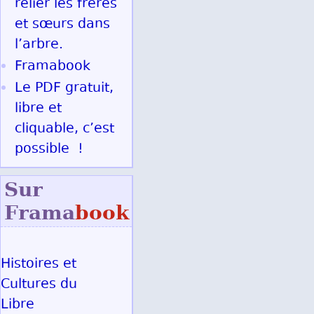
relier les frères
et sœurs dans
l’arbre.
Framabook
Le PDF gratuit,
libre et
cliquable, c’est
possible !
Sur
Frama
book
Histoires et
Cultures du
Libre