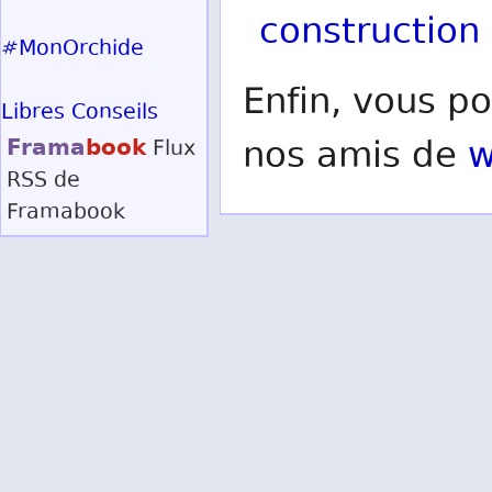
construction
#MonOrchide
Enfin, vous po
Libres Conseils
Frama
book
nos amis de
w
Flux
RSS
de
Framabook