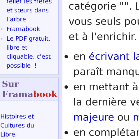
relier les frères
catégorie "". 
et sœurs dans
vous seuls po
l’arbre.
Framabook
et à l'enrichir.
Le PDF gratuit,
libre et
en
écrivant l
cliquable, c’est
possible !
paraît manqu
Sur
en mettant à
Frama
book
la dernière v
majeure
ou
m
Histoires et
Cultures du
en complétan
Libre