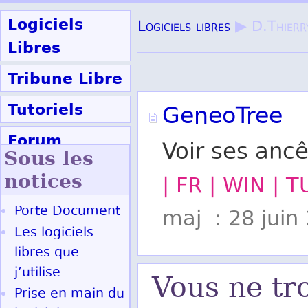
Logiciels
Logiciels libres
▶ D.Thierr
Libres
Tribune Libre
Tutoriels
GeneoTree
Forum
Voir ses anc
Sous les
Participer
notices
| FR | WIN | 
Porte Document
maj : 28 juin
Ok
Les logiciels
libres que
j’utilise
Vous ne tr
Prise en main du