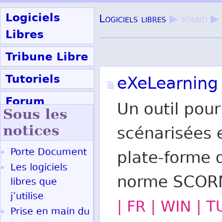
Logiciels
Logiciels libres
▶ sound ▶
Libres
Tribune Libre
Tutoriels
eXeLearning
Forum
Un outil pou
Sous les
Participer
notices
scénarisées 
Porte Document
plate-forme 
Ok
Les logiciels
norme SCOR
libres que
j’utilise
| FR | WIN | 
Prise en main du