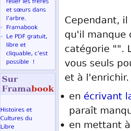
relier les frères
et sœurs dans
Cependant, il 
l’arbre.
Framabook
qu'il manque d
Le PDF gratuit,
libre et
catégorie "". 
cliquable, c’est
vous seuls po
possible !
et à l'enrichir.
Sur
Frama
book
en
écrivant l
paraît manqu
Histoires et
Cultures du
en mettant à
Libre