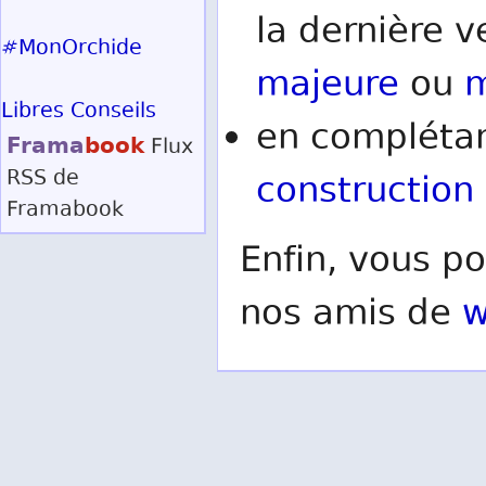
la dernière v
#MonOrchide
majeure
ou
m
Libres Conseils
en complétan
Frama
book
Flux
RSS
de
construction
Framabook
Enfin, vous po
nos amis de
w