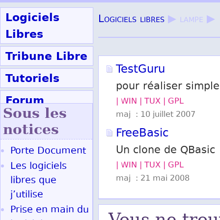
Logiciels
Logiciels libres
▶ lampe ▶
Libres
Tribune Libre
TestGuru
Tutoriels
pour réaliser simpl
Forum
| WIN | TUX | GPL
Sous les
maj : 10 juillet 2007
Participer
notices
FreeBasic
Un clone de QBasic
Porte Document
Ok
Les logiciels
| WIN | TUX | GPL
maj : 21 mai 2008
libres que
j’utilise
Prise en main du
Vous ne trou