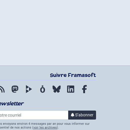
Suivre Framasoft
Flux RSS
Mastodon
PeerTube
Mobilizon
Bluesky
LinkedIn
Facebook
ewsletter
re courriel
S’abonner
à la lettre d’informations
s envoyons environ 4 messages par an pour vous informer sur
ssentiel de nos actions (
voir les archives
).