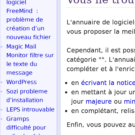
logiciel
FreeMind :
problème de
L'annuaire de logiciel
création d’un
vous proposer la meill
nouveau fichier
Magic Mail
Cependant, il est pos
Monitor filtre sur
catégorie "". L'annua
le texte du
compléter et à l'enric
message
WordPress
en
écrivant la notice
Sozi probleme
en mettant à jour un
d’installation
jour
majeure
ou
mi
LEPS introuvable
en complétant, reli
Gramps
Enfin, vous pouvez au
difficulté pour