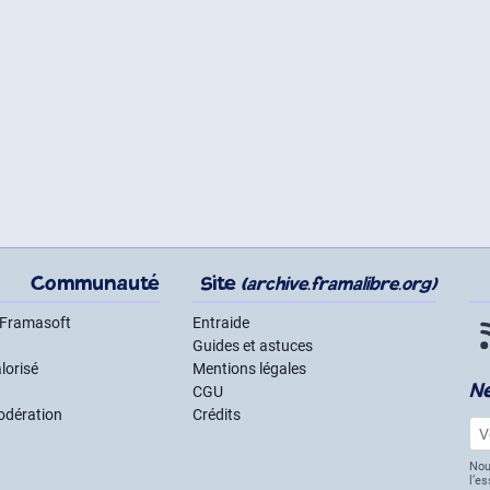
Communauté
Site
(archive.framalibre.org)
 Framasoft
Entraide
Guides et astuces
lorisé
Mentions légales
N
CGU
odération
Crédits
Vot
Nou
l’e