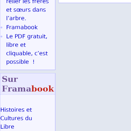
relier les frères
et sœurs dans
l’arbre.
Framabook
Le PDF gratuit,
libre et
cliquable, c’est
possible !
Sur
Frama
book
Histoires et
Cultures du
Libre