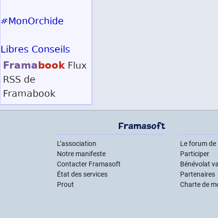
#MonOrchide
Libres Conseils
Frama
book
Flux
RSS
de
Framabook
Framasoft
L’association
Le forum de
Notre manifeste
Participer
Contacter Framasoft
Bénévolat va
État des services
Partenaires
Prout
Charte de m