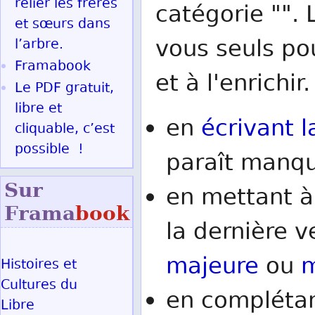
relier les frères
catégorie "". 
et sœurs dans
vous seuls po
l’arbre.
Framabook
et à l'enrichir.
Le PDF gratuit,
libre et
en
écrivant l
cliquable, c’est
possible !
paraît manqu
Sur
en mettant à
Frama
book
la dernière v
majeure
ou
m
Histoires et
Cultures du
en complétan
Libre