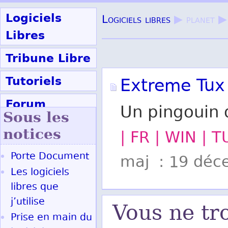
Logiciels
Logiciels libres
▶ planet ▶
Libres
Tribune Libre
Tutoriels
Extreme Tux
Forum
Un pingouin q
Sous les
Participer
notices
| FR | WIN | 
Porte Document
maj : 19 déc
Ok
Les logiciels
libres que
j’utilise
Vous ne tr
Prise en main du