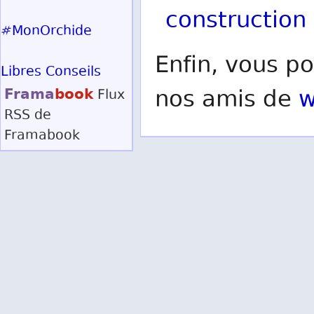
construction
#MonOrchide
Enfin, vous po
Libres Conseils
Frama
book
nos amis de
w
Flux
RSS
de
Framabook