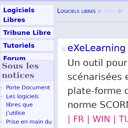
Logiciels
Logiciels libres
▶ sont ▶
Libres
Tribune Libre
Tutoriels
eXeLearning
Forum
Un outil pou
Sous les
Participer
notices
scénarisées 
Porte Document
plate-forme 
Ok
Les logiciels
norme SCOR
libres que
j’utilise
| FR | WIN | 
Prise en main du