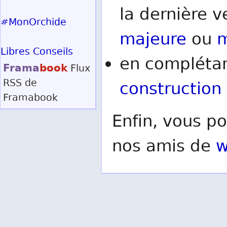
la dernière v
#MonOrchide
majeure
ou
m
Libres Conseils
en complétan
Frama
book
Flux
RSS
de
construction
Framabook
Enfin, vous po
nos amis de
w