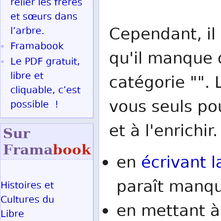
relier les frères
et sœurs dans
Cependant, il 
l’arbre.
Framabook
qu'il manque d
Le PDF gratuit,
libre et
catégorie "". 
cliquable, c’est
vous seuls po
possible !
et à l'enrichir.
Sur
Frama
book
en
écrivant l
paraît manqu
Histoires et
Cultures du
en mettant à
Libre