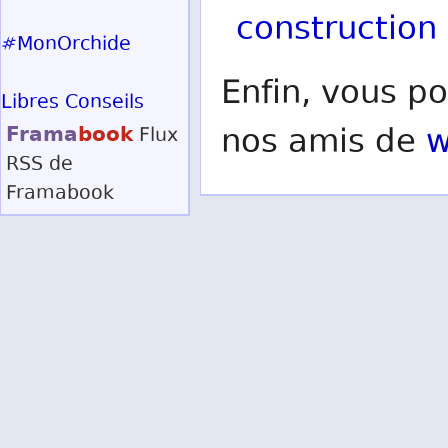
construction
#MonOrchide
Enfin, vous po
Libres Conseils
Frama
book
nos amis de
w
Flux
RSS
de
Framabook