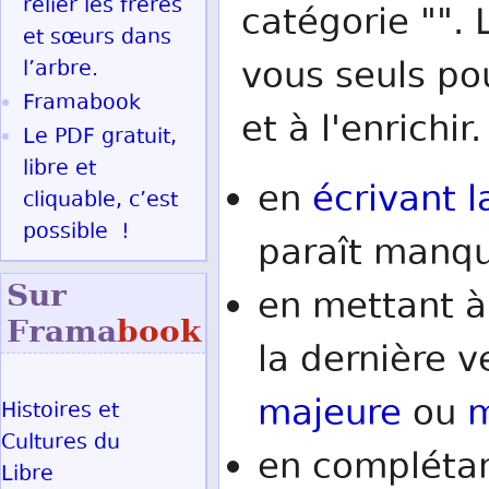
relier les frères
catégorie "". 
et sœurs dans
vous seuls po
l’arbre.
Framabook
et à l'enrichir.
Le PDF gratuit,
libre et
en
écrivant l
cliquable, c’est
possible !
paraît manqu
Sur
en mettant à
Frama
book
la dernière v
majeure
ou
m
Histoires et
Cultures du
en complétan
Libre