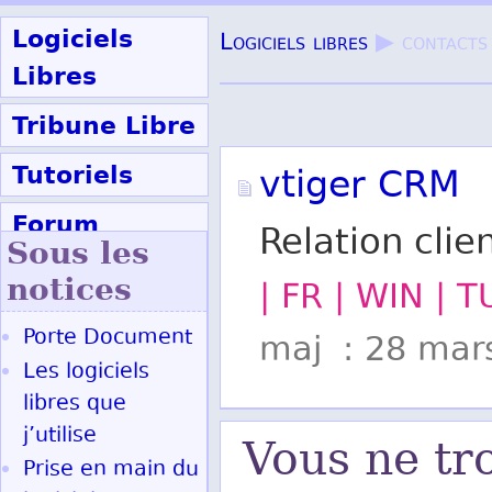
Logiciels
Logiciels libres
▶ contacts
Libres
Tribune Libre
Tutoriels
vtiger CRM
Forum
Relation cli
Sous les
Participer
notices
| FR | WIN | 
Porte Document
maj : 28 mar
Ok
Les logiciels
libres que
j’utilise
Vous ne tr
Prise en main du