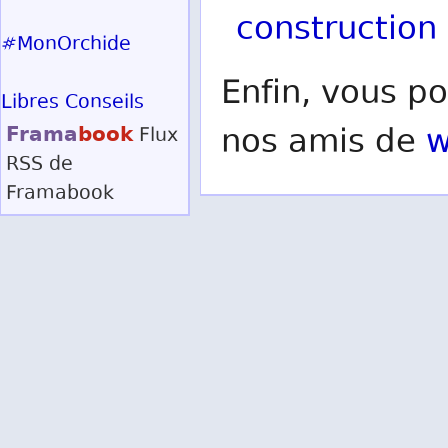
construction
#MonOrchide
Enfin, vous po
Libres Conseils
Frama
book
nos amis de
w
Flux
RSS
de
Framabook