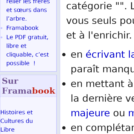
relier les frères
catégorie "". 
et sœurs dans
vous seuls po
l’arbre.
Framabook
et à l'enrichir.
Le PDF gratuit,
libre et
en
écrivant l
cliquable, c’est
possible !
paraît manqu
Sur
en mettant à
Frama
book
la dernière v
majeure
ou
m
Histoires et
Cultures du
en complétan
Libre