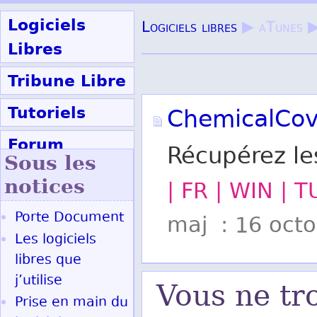
Logiciels
Logiciels libres
▶ aTunes 
Libres
Tribune Libre
Tutoriels
ChemicalCov
Forum
Récupérez le
Sous les
Participer
notices
| FR | WIN | 
Porte Document
maj : 16 oct
Ok
Les logiciels
libres que
j’utilise
Vous ne tr
Prise en main du