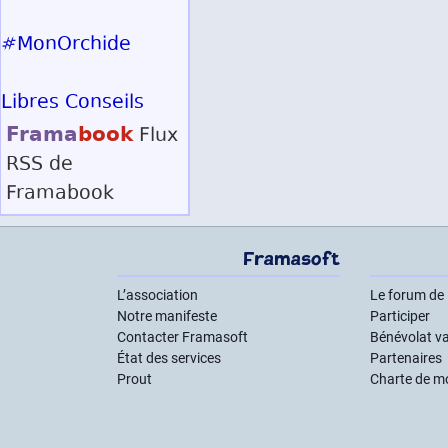
#MonOrchide
Libres Conseils
Frama
book
Flux
RSS
de
Framabook
Framasoft
L’association
Le forum de
Notre manifeste
Participer
Contacter Framasoft
Bénévolat va
État des services
Partenaires
Prout
Charte de m