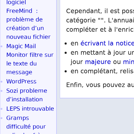
logiciel
FreeMind :
Cependant, il est pos
problème de
catégorie "". L'annua
création d’un
compléter et à l'enric
nouveau fichier
en
écrivant la notice
Magic Mail
en mettant à jour un
Monitor filtre sur
jour
majeure
ou
mi
le texte du
en complétant, reli
message
WordPress
Enfin, vous pouvez au
Sozi probleme
d’installation
LEPS introuvable
Gramps
difficulté pour