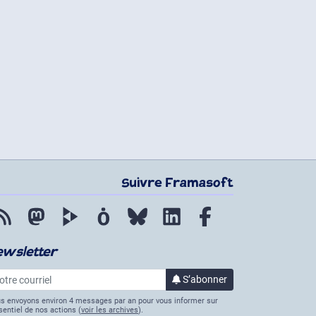
Suivre Framasoft
Flux RSS
Mastodon
PeerTube
Mobilizon
Bluesky
LinkedIn
Facebook
ewsletter
re courriel
S’abonner
à la lettre d’informations
s envoyons environ 4 messages par an pour vous informer sur
ssentiel de nos actions (
voir les archives
).