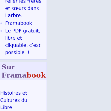
relier les frères
et sœurs dans
l’arbre.
Framabook
Le PDF gratuit,
libre et
cliquable, c’est
possible !
Sur
Frama
book
Histoires et
Cultures du
Libre