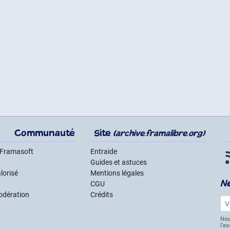
Communauté
Site
(archive.framalibre.org)
 Framasoft
Entraide
Guides et astuces
lorisé
Mentions légales
N
CGU
odération
Crédits
Vot
Nou
l’e