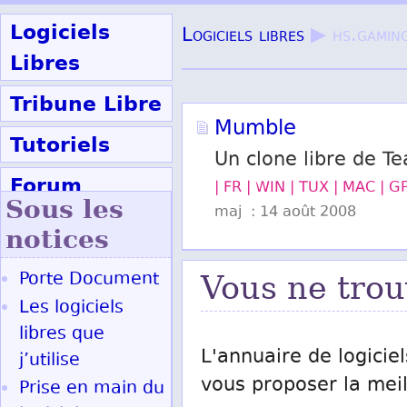
Logiciels
Logiciels libres
▶ hs.gamin
Libres
Tribune Libre
Mumble
Tutoriels
Un clone libre de 
Forum
| FR | WIN | TUX | MAC | G
Sous les
maj : 14 août 2008
Participer
notices
Porte Document
Vous ne trou
Ok
Les logiciels
libres que
L'annuaire de logiciel
j’utilise
vous proposer la meill
Prise en main du