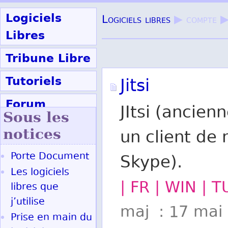
Logiciels
Logiciels libres
▶ compte 
Libres
Tribune Libre
Tutoriels
Jitsi
Forum
JItsi (ancie
Sous les
Participer
notices
un client de
Porte Document
Skype).
Ok
Les logiciels
| FR | WIN | 
libres que
j’utilise
maj : 17 mai
Prise en main du