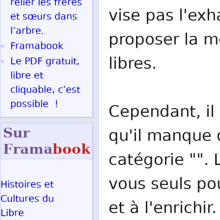
relier les frères
vise pas l'exh
et sœurs dans
l’arbre.
proposer la me
Framabook
libres.
Le PDF gratuit,
libre et
cliquable, c’est
possible !
Cependant, il 
Sur
qu'il manque d
Frama
book
catégorie "". 
vous seuls po
Histoires et
Cultures du
et à l'enrichir.
Libre