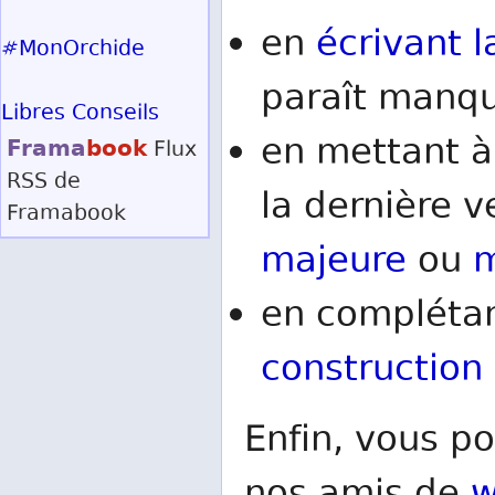
en
écrivant l
#MonOrchide
paraît manqu
Libres Conseils
en mettant à
Frama
book
Flux
RSS
de
la dernière v
Framabook
majeure
ou
m
en complétan
construction
Enfin, vous po