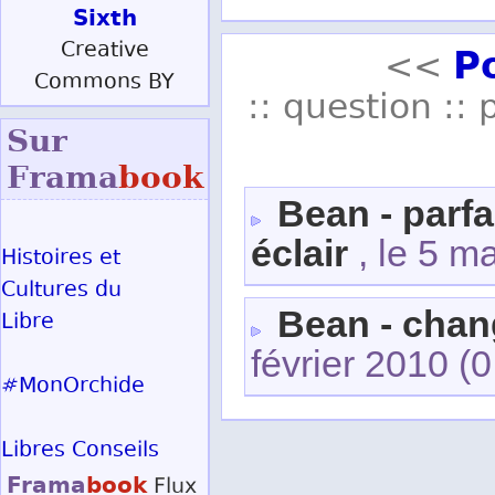
Sixth
P
Creative
<<
Commons BY
:: question :: 
Sur
Frama
book
Bean - parf
éclair
, le 5 m
Histoires et
Cultures du
Bean - chan
Libre
février 2010
(0
#MonOrchide
Libres Conseils
Frama
book
Flux