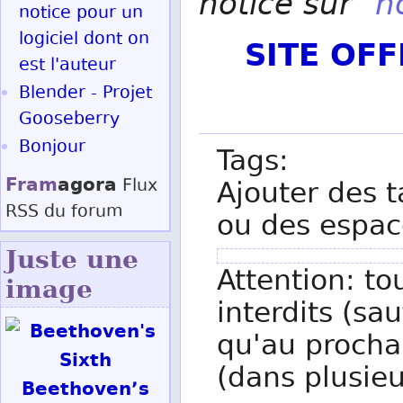
notice sur
n
notice pour un
logiciel dont on
SITE OF
est l'auteur
Blender - Projet
Gooseberry
Bonjour
Tags:
Fram
agora
Flux
Ajouter des t
RSS
du forum
ou des espac
Juste une
Attention: to
image
interdits (sau
qu'au procha
(dans plusieu
Beethoven’s