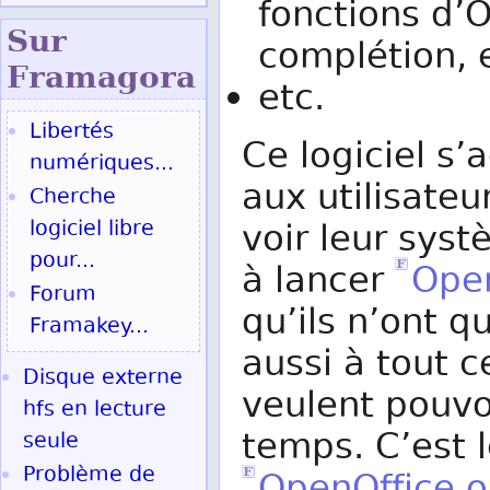
fonctions d’O
Sur
complétion, e
Fram
agora
etc.
Libertés
Ce logiciel s’
numériques...
aux utilisateu
Cherche
logiciel libre
voir leur sys
pour...
à lancer
Open
Forum
qu’ils n’ont q
Framakey...
aussi à tout 
Disque externe
veulent pouvo
hfs en lecture
temps. C’est l
seule
Problème de