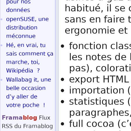
pour nos
habitué, il se
données
sans en faire 
openSUSE, une
distribution
ergonomie et e
méconnue
fonction cla
Hé, en vrai, tu
sais comment ça
les notes de
marche, toi,
pas), colorat
Wikipédia ?
export HTML
Wallabag it, une
importation 
belle occasion
d’y aller de
statistiques 
votre poche !
paragraphes,
Frama
blog
Flux
full cocoa (c’
RSS
du Framablog