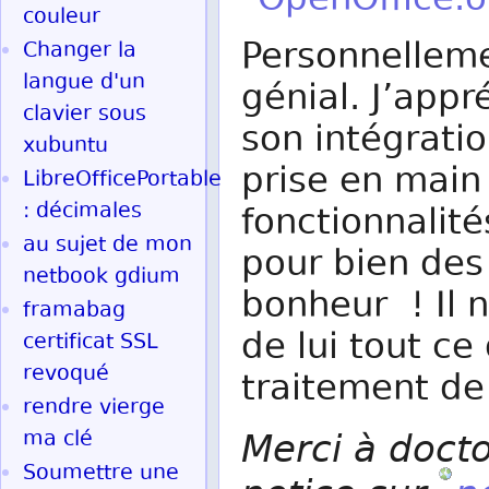
OpenOffice.o
couleur
Personnelleme
Changer la
langue d'un
génial. J’appr
clavier sous
son intégrati
xubuntu
prise en main
LibreOfficePortable
: décimales
fonctionnalité
au sujet de mon
pour bien des 
netbook gdium
bonheur ! Il 
framabag
de lui tout ce
certificat SSL
revoqué
traitement d
rendre vierge
Merci à docto
ma clé
Soumettre une