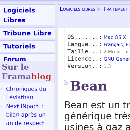
Logiciels
Logiciels libres
▶
Traitement 
Libres
Tribune Libre
OS.......:
Mac OS X
Langue...:
Tutoriels
Français
,
E
Taille...:
2 Mo <...<
Forum
Licence..:
GNU Genera
Sur le
Version..:
1.3
Participer
Frama
blog
Bean
Chroniques du
Ok
Léviathan
Bean est un t
Next INpact :
générique très
bilan après un
an de respect
usines à gaz 