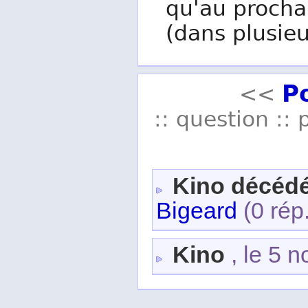
qu'au procha
(dans plusieu
P
<<
:: question :: 
Kino décéd
Bigeard
(0 rép
Kino
, le 5 