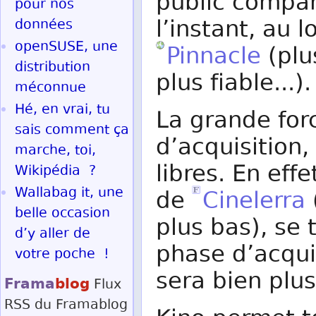
public compar
pour nos
l’instant, au l
données
openSUSE, une
Pinnacle
(plu
distribution
plus fiable...).
méconnue
Hé, en vrai, tu
La grande for
sais comment ça
d’acquisition,
marche, toi,
libres. En eff
Wikipédia ?
Wallabag it, une
de
Cinelerra
belle occasion
plus bas), se 
d’y aller de
phase d’acqui
votre poche !
sera bien plus
Frama
blog
Flux
RSS
du Framablog