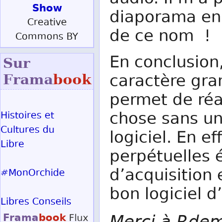
Show
diaporama en
Creative
de ce nom !
Commons BY
En conclusion,
Sur
caractère gran
Frama
book
permet de réa
chose sans un
Histoires et
Cultures du
logiciel. En e
Libre
perpétuelles é
d’acquisition 
#MonOrchide
bon logiciel d
Libres Conseils
Frama
book
Merci à Rdem
Flux