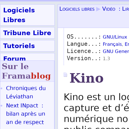
Logiciels
Logiciels libres
▶
Vidéo : Lir
Libres
Tribune Libre
OS.......:
GNU/Linux
Langue...:
Tutoriels
Français
,
E
Licence..:
GNU Genera
Forum
Version..:
1.3
Sur le
Participer
Kino
Frama
blog
Chroniques du
Ok
Kino est un log
Léviathan
Next INpact :
capture et d’é
bilan après un
numérique non
an de respect