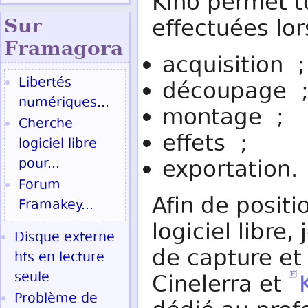
Kino permet t
effectuées lo
Sur
Fram
agora
acquisition ;
Libertés
découpage 
numériques...
montage ;
Cherche
effets ;
logiciel libre
pour...
exportation.
Forum
Afin de posit
Framakey...
logiciel libre,
Disque externe
de capture et 
hfs en lecture
seule
Cinelerra et
Problème de