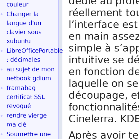
dédié au prof
couleur
réellement to
Changer la
l’interface es
langue d'un
clavier sous
en main assez 
xubuntu
simple à s’app
LibreOfficePortable
intuitive se 
: décimales
en fonction de
au sujet de mon
netbook gdium
laquelle on se
framabag
découpage, ef
certificat SSL
fonctionnalit
revoqué
rendre vierge
Cinelerra. KDE
ma clé
Après avoir te
Soumettre une