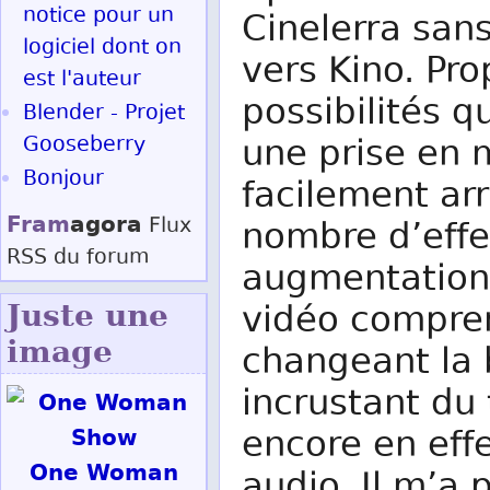
notice pour un
Cinelerra sans
logiciel dont on
vers Kino. Pr
est l'auteur
possibilités 
Blender - Projet
Gooseberry
une prise en m
Bonjour
facilement arr
Fram
agora
Flux
nombre d’eff
RSS
du forum
augmentation,
vidéo compren
Juste une
image
changeant la 
incrustant du
encore en eff
One Woman
audio. Il m’a 