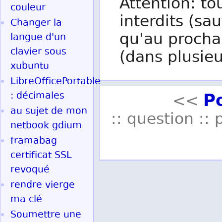
Attention: to
couleur
interdits (sau
Changer la
qu'au procha
langue d'un
clavier sous
(dans plusieu
xubuntu
LibreOfficePortable
P
: décimales
<<
au sujet de mon
:: question :: 
netbook gdium
framabag
certificat SSL
revoqué
rendre vierge
ma clé
Soumettre une