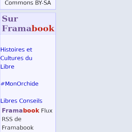
Commons BY-SA
Sur
Frama
book
Histoires et
Cultures du
Libre
#MonOrchide
Libres Conseils
Frama
book
Flux
RSS
de
Framabook