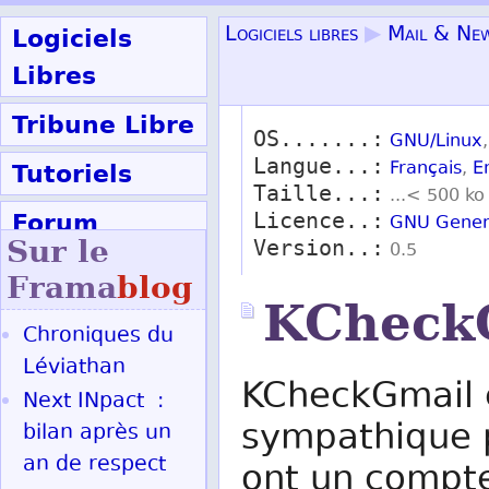
Logiciels
Logiciels libres
▶
Mail & Ne
Libres
Tribune Libre
OS.......:
GNU/Linux
Langue...:
Tutoriels
Français
,
E
Taille...:
...< 500 ko
Forum
Licence..:
GNU Genera
Sur le
Version..:
0.5
Participer
Frama
blog
KCheck
Chroniques du
Ok
Léviathan
KCheckGmail e
Next INpact :
sympathique p
bilan après un
an de respect
ont un compte