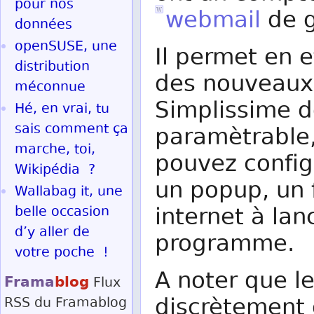
pour nos
webmail
de g
données
openSUSE, une
Il permet en ef
distribution
des nouveaux
méconnue
Simplissime d
Hé, en vrai, tu
sais comment ça
paramètrable,
marche, toi,
pouvez configu
Wikipédia ?
un popup, un f
Wallabag it, une
internet à lan
belle occasion
d’y aller de
programme.
votre poche !
A noter que l
Frama
blog
Flux
discrètement 
RSS
du Framablog