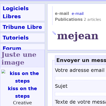
Logiciels
e-mail
e-mail
Libres
Publications
2 articles
Tribune Libre
mejean
Tutoriels
Forum
Juste une
Participer
Envoyer un mes
image
Votre adresse email
Ok
Sujet
kiss on the
steps
Texte de votre mess
Creative