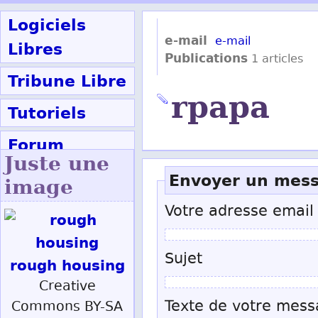
Logiciels
e-mail
e-mail
Libres
Publications
1 articles
Tribune Libre
rpapa
Tutoriels
Forum
Juste une
Participer
Envoyer un mes
image
Votre adresse email
Ok
Sujet
rough housing
Creative
Texte de votre mess
Commons BY-SA