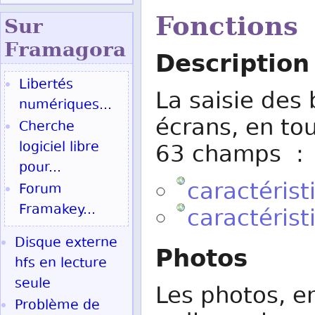
Fonctions
Sur
Fram
agora
Description
Libertés
La saisie des 
numériques...
écrans, en tou
Cherche
logiciel libre
63 champs :
pour...
caractérist
Forum
Framakey...
caractérist
Disque externe
Photos
hfs en lecture
seule
Les photos, en
Problème de