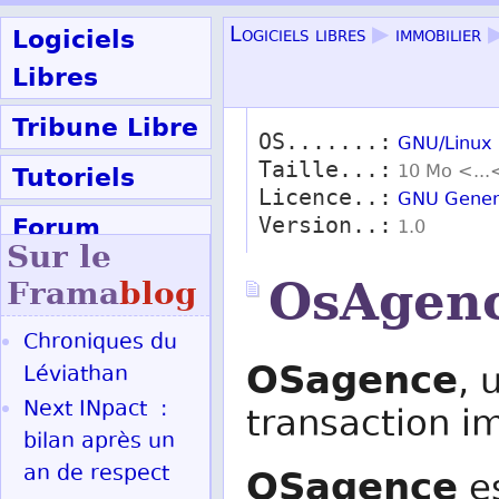
Logiciels
Logiciels libres
▶
immobilier
Libres
Tribune Libre
OS.......:
GNU/Linux
Taille...:
Tutoriels
10 Mo <...
Licence..:
GNU Genera
Forum
Version..:
1.0
Sur le
Participer
OsAgen
Frama
blog
Chroniques du
Ok
OSagence
, 
Léviathan
Next INpact :
transaction i
bilan après un
OSagence
an de respect
es