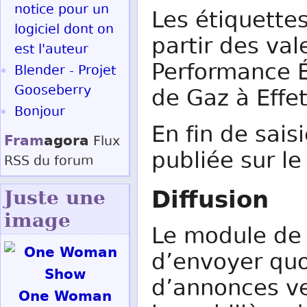
notice pour un
Les étiquette
logiciel dont on
partir des va
est l'auteur
Performance É
Blender - Projet
Gooseberry
de Gaz à Effet
Bonjour
En fin de sai
Fram
agora
Flux
publiée sur le
RSS
du forum
Diffusion
Juste une
image
Le module de 
d’envoyer quo
d’annonces ve
One Woman