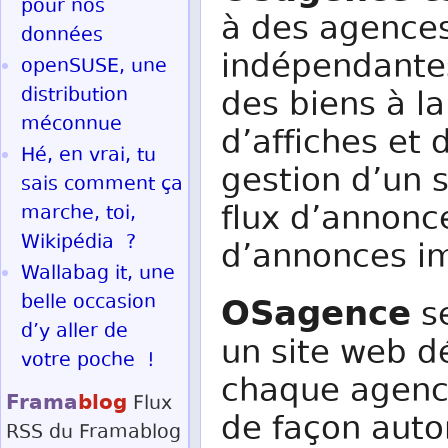
pour nos
à des agences
données
indépendantes.
openSUSE, une
distribution
des biens à la
méconnue
d’affiches et 
Hé, en vrai, tu
gestion d’un s
sais comment ça
flux d’annonc
marche, toi,
Wikipédia ?
d’annonces i
Wallabag it, une
OSagence
belle occasion
se
d’y aller de
un site web d
votre poche !
chaque agence
Frama
blog
Flux
de façon aut
RSS
du Framablog