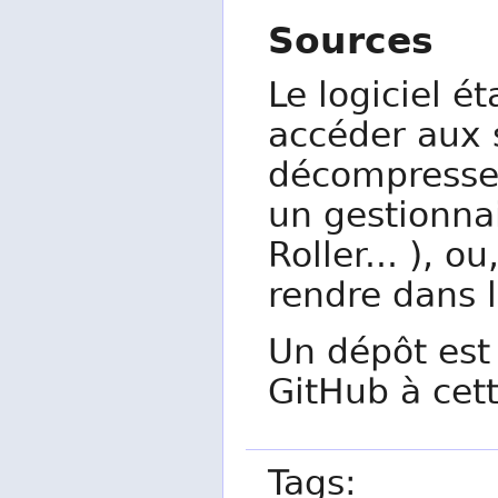
Sources
Le logiciel é
accéder aux s
décompress
un gestionnai
Roller... ), o
rendre dans l
Un dépôt est
GitHub à cet
Tags: