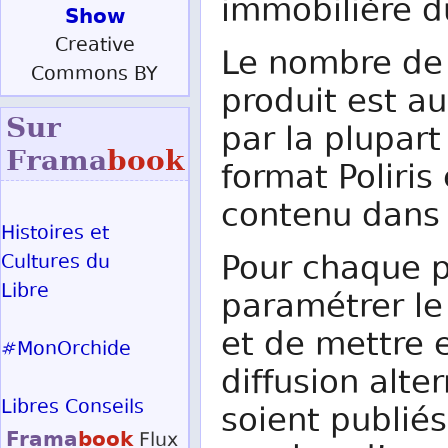
immobilière d
Show
Creative
Le nombre de p
Commons BY
produit est au
Sur
par la plupart
Frama
book
format Poliris
contenu dans 
Histoires et
Pour chaque po
Cultures du
Libre
paramétrer le
et de mettre 
#MonOrchide
diffusion alte
Libres Conseils
soient publiés
Frama
book
Flux