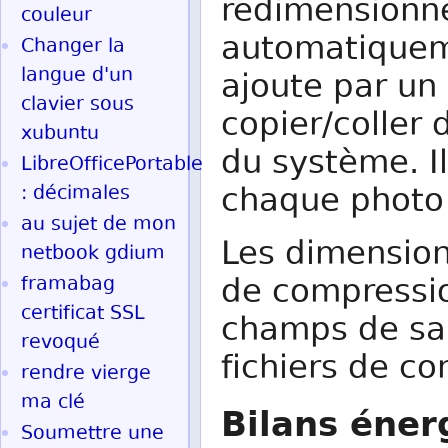
redimensionné
couleur
automatiqueme
Changer la
langue d'un
ajoute par un
clavier sous
copier/coller 
xubuntu
du système. Il
LibreOfficePortable
chaque photo 
: décimales
au sujet de mon
Les dimension
netbook gdium
de compressio
framabag
certificat SSL
champs de sai
revoqué
fichiers de co
rendre vierge
ma clé
Bilans éner
Soumettre une