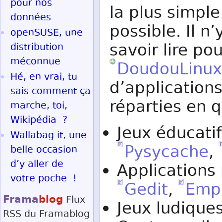
pour nos
la plus simple
données
possible. Il n
openSUSE, une
savoir lire pou
distribution
méconnue
DoudouLinux
Hé, en vrai, tu
d’application
sais comment ça
réparties en 
marche, toi,
Wikipédia ?
Jeux éducati
Wallabag it, une
Pysycache
,
belle occasion
d’y aller de
Applications 
votre poche !
Gedit
,
Emp
Frama
blog
Flux
Jeux ludique
RSS
du Framablog