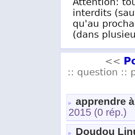
Attention: to
interdits (sau
qu'au procha
(dans plusieu
P
<<
:: question :: 
apprendre à
2015
(0 rép.)
Doudou Lin