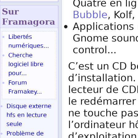
Quatre en li
Sur
Bubble
, Kolf,
Fram
agora
Applications
Gnome sound
Libertés
numériques...
control...
Cherche
C’est un CD 
logiciel libre
pour...
d’installation.
Forum
lecteur de CD
Framakey...
le redémarrer
Disque externe
ne touche pas
hfs en lecture
l’ordinateur 
seule
Problème de
d’exploitatio