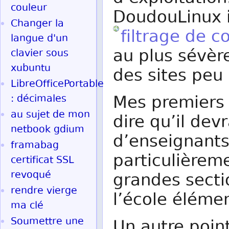
couleur
DoudouLinux i
Changer la
filtrage de 
langue d'un
au plus sévère
clavier sous
xubuntu
des sites pe
LibreOfficePortable
Mes premiers 
: décimales
au sujet de mon
dire qu’il dev
netbook gdium
d’enseignants 
framabag
particulièrem
certificat SSL
revoqué
grandes secti
rendre vierge
l’école élémen
ma clé
Soumettre une
Un autre poin