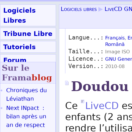
Logiciels
Logiciels libres
▶
LiveCD GN
Libres
Tribune Libre
Langue...:
Français
,
E
Română
Tutoriels
Taille...:
Image ISO
Forum
Licence..:
GNU Genera
Version..:
Sur le
2010-08
Participer
Frama
blog
Doudou 
Chroniques du
Ok
Léviathan
Ce
LiveCD
es
Next INpact :
enfants (2 ans
bilan après un
an de respect
rendre l’utilis