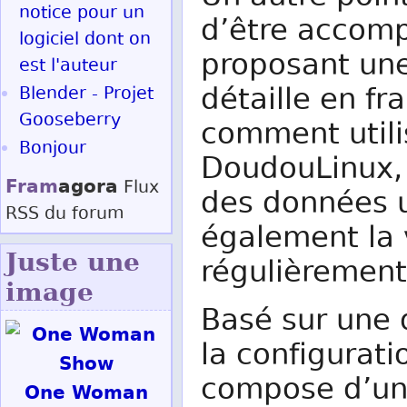
notice pour un
d’être accomp
logiciel dont on
proposant un
est l'auteur
détaille en fr
Blender - Projet
Gooseberry
comment utili
Bonjour
DoudouLinux, 
Fram
agora
Flux
des données u
RSS
du forum
également la 
Juste une
régulièrement
image
Basé sur une 
la configura
compose d’un
One Woman