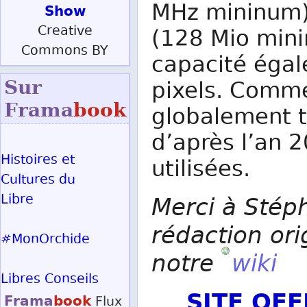
MHz mininum)
Show
Creative
(128 Mio mini
Commons BY
capacité égal
Sur
pixels. Comme 
Frama
book
globalement t
d’après l’an 
Histoires et
utilisées.
Cultures du
Libre
Merci à Stép
rédaction ori
#MonOrchide
notre
wiki
Libres Conseils
SITE OF
Frama
book
Flux