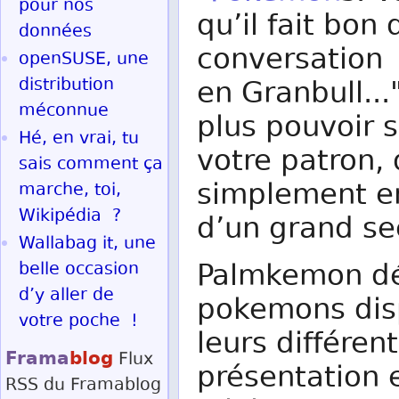
pour nos
qu’il fait bon
données
conversation :
openSUSE, une
distribution
en Granbull..
méconnue
plus pouvoir 
Hé, en vrai, tu
votre patron,
sais comment ça
simplement e
marche, toi,
Wikipédia ?
d’un grand se
Wallabag it, une
Palmkemon dét
belle occasion
d’y aller de
pokemons disp
votre poche !
leurs différen
Frama
blog
Flux
présentation e
RSS
du Framablog