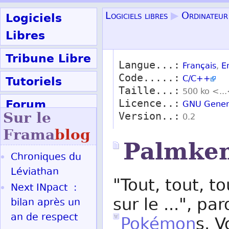
Logiciels
Logiciels libres
▶
Ordinateur
Libres
Tribune Libre
Langue...:
Français
,
E
Code.....:
Tutoriels
C/C++
Taille...:
500 ko <..
Forum
Licence..:
GNU Genera
Sur le
Version..:
0.2
Participer
Frama
blog
Palmke
Chroniques du
Ok
Léviathan
"Tout, tout, t
Next INpact :
sur le ...", pa
bilan après un
an de respect
Pokémon
s. 