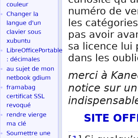
curiosité qu’
couleur
numéro de ver
Changer la
les catégorie
langue d'un
clavier sous
pas avoir av
xubuntu
sa licence lui
LibreOfficePortable
dans les oubli
: décimales
au sujet de mon
merci à Kane
netbook gdium
notice sur un 
framabag
certificat SSL
indispensable
revoqué
SITE OF
rendre vierge
ma clé
Soumettre une