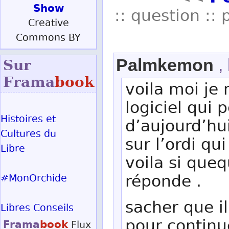
Show
:: question :: 
Creative
Commons BY
Palmkemon
,
Sur
Frama
book
voila moi je
logiciel qui 
Histoires et
d’aujourd’hu
Cultures du
sur l’ordi q
Libre
voila si queq
réponde .
#MonOrchide
sacher que i
Libres Conseils
pour continu
Frama
book
Flux