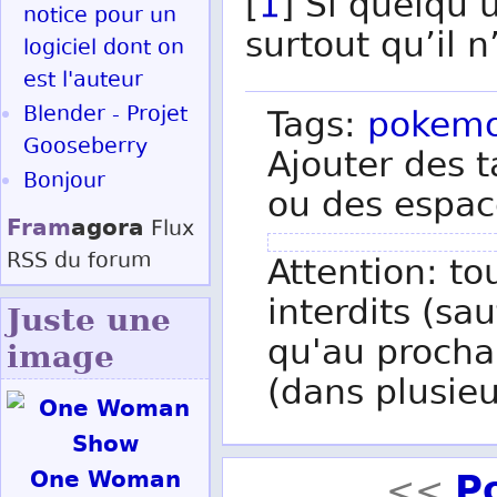
[
1
] Si quelqu’u
notice pour un
surtout qu’il n
logiciel dont on
est l'auteur
Blender - Projet
Tags:
pokem
Gooseberry
Ajouter des t
Bonjour
ou des espac
Fram
agora
Flux
RSS
du forum
Attention: to
interdits (sau
Juste une
qu'au procha
image
(dans plusieu
P
One Woman
<<