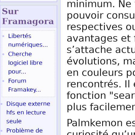
minimum. Ne 
Sur
pouvoir consul
Fram
agora
respectives o
avantages et 
Libertés
numériques...
s’attache ac
Cherche
évolutions, m
logiciel libre
en couleurs 
pour...
Forum
rencontrés. Il 
Framakey...
fonction "sea
Disque externe
plus facileme
hfs en lecture
Palmkemon est
seule
Problème de