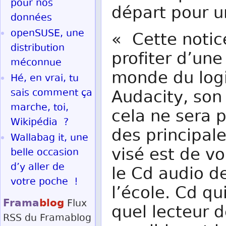
pour nos
départ pour un
données
openSUSE, une
« Cette notic
distribution
profiter d’une
méconnue
monde du logi
Hé, en vrai, tu
sais comment ça
Audacity, son 
marche, toi,
cela ne sera p
Wikipédia ?
des principale
Wallabag it, une
visé est de v
belle occasion
d’y aller de
le Cd audio d
votre poche !
l’école. Cd qu
Frama
blog
Flux
quel lecteur d
RSS
du Framablog