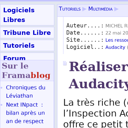
Logiciels
Tutoriels
▶
Multimédia
▶
Libres
Auteur....:
MICHEL R
Tribune Libre
Date......:
22 mai 20
Site......:
Les resso
Tutoriels
Logiciel..:
Audacity
Forum
Réalise
Sur le
Participer
Frama
blog
Audacit
Chroniques du
Ok
Léviathan
La très riche 
Next INpact :
l’Inspection 
bilan après un
an de respect
offre ce petit